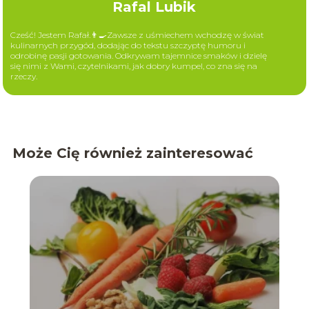
Rafal Lubik
Cześć! Jestem Rafał.👨‍🍳Zawsze z uśmiechem wchodzę w świat
kulinarnych przygód, dodając do tekstu szczyptę humoru i
odrobinę pasji gotowania. Odkrywam tajemnice smaków i dzielę
się nimi z Wami, czytelnikami, jak dobry kumpel, co zna się na
rzeczy.
Może Cię również zainteresować