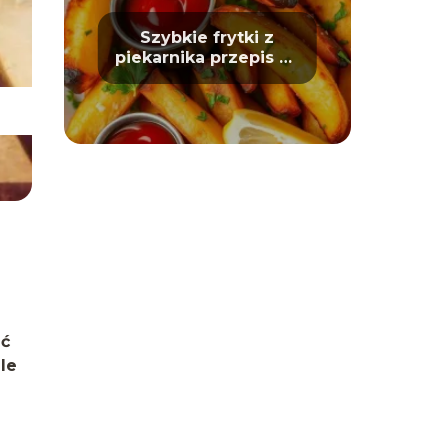
Szybkie frytki z
piekarnika przepis na
chrupiące ziemniaki
ać
le