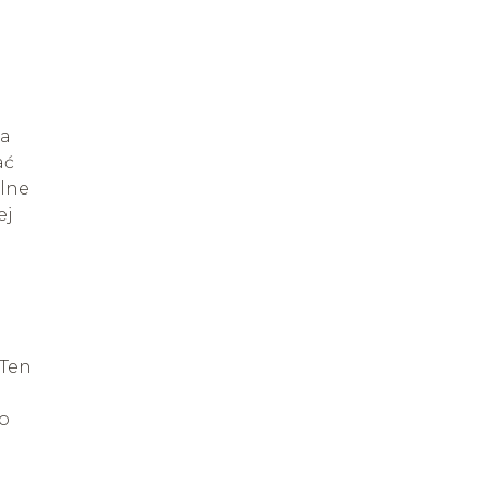
na
ać
lne
ej
 Ten
co