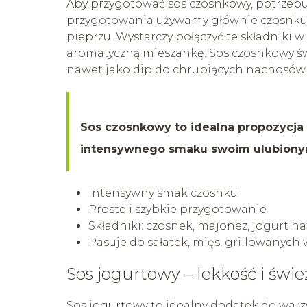
Aby przygotować sos czosnkowy, potrzeb
przygotowania używamy głównie czosnku, m
pieprzu. Wystarczy połączyć te składniki 
aromatyczną mieszankę. Sos czosnkowy świ
nawet jako dip do chrupiących nachosów.
Sos czosnkowy to idealna propozycja
intensywnego smaku swoim ulubion
Intensywny smak czosnku
Proste i szybkie przygotowanie
Składniki: czosnek, majonez, jogurt natu
Pasuje do sałatek, mięs, grillowanyc
Sos jogurtowy – lekkość i świ
Sos jogurtowy to idealny dodatek do warzy