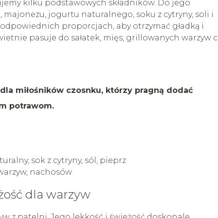
ujemy kilku podstawowych składników. Do jego
ajonezu, jogurtu naturalnego, soku z cytryny, soli i
w odpowiednich proporcjach, aby otrzymać gładką i
etnie pasuje do sałatek, mięs, grillowanych warzyw c
 dla miłośników czosnku, którzy pragną dodać
ym potrawom.
ralny, sok z cytryny, sól, pieprz
h warzyw, nachosów
eżość dla warzyw
w z patelni. Jego lekkość i świeżość doskonale