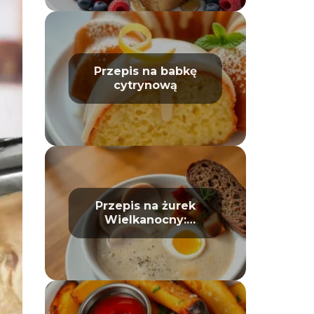
Przepis na babkę
cytrynową
Przepis na żurek
Wielkanocny:
tradycyjny i prosty