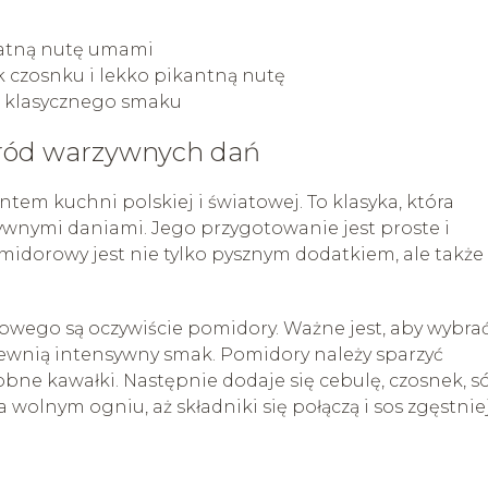
ikatną nutę umami
k czosnku i lekko pikantną nutę
i klasycznego smaku
śród warzywnych dań
em kuchni polskiej i światowej. To klasyka, która
wnymi daniami. Jego przygotowanie jest proste i
midorowy jest nie tylko pysznym dodatkiem, ale także
ego są oczywiście pomidory. Ważne jest, aby wybra
apewnią intensywny smak. Pomidory należy sparzyć
obne kawałki. Następnie dodaje się cebulę, czosnek, só
 wolnym ogniu, aż składniki się połączą i sos zgęstniej