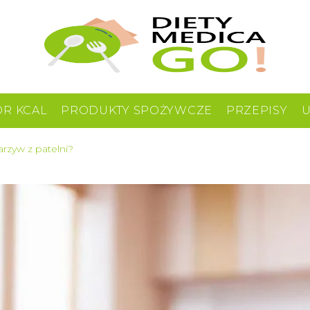
OR KCAL
PRODUKTY SPOŻYWCZE
PRZEPISY
rzyw z patelni?