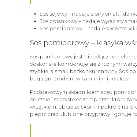
Sos sojowy – nadaje słony smak i del
Sos czosnkowy – nadaje wyrazisty sma
Sos pomidorowy – nadaje soczystości 
Sos pomidorowy – klasyka w
Sos pomidorowy jest nieodłącznym element
doskonale komponuje się z różnymi warzy
szybkie, a smak bezkonkurencyjny. Sos po
bogatym źródłem witamin i minerałów.
Podstawowym składnikiem sosu pomidorow
dojrzałe i soczyste egzemplarze, które z
wrzątkiem, obrać ze skórki i pokroić na dr
pieprz oraz ulubione przyprawy i gotuje na