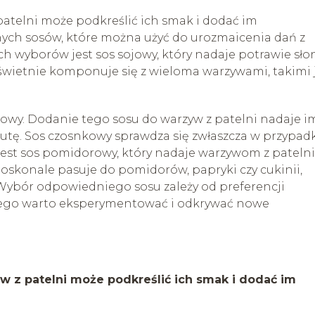
telni może podkreślić ich smak i dodać im
nych sosów, które można użyć do urozmaicenia dań z
h wyborów jest sos sojowy, który nadaje potrawie sło
świetnie komponuje się z wieloma warzywami, takimi 
wy. Dodanie tego sosu do warzyw z patelni nadaje i
nutę. Sos czosnkowy sprawdza się zwłaszcza w przypad
ą jest sos pomidorowy, który nadaje warzywom z patelni
doskonale pasuje do pomidorów, papryki czy cukinii,
Wybór odpowiedniego sosu zależy od preferencji
atego warto eksperymentować i odkrywać nowe
z patelni może podkreślić ich smak i dodać im