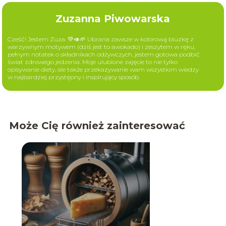
Zuzanna Piwowarska
Cześć! Jestem Zuza. 💚🥑🌱 Ubrana zawsze w kolorową bluzkę z
warzywnym motywem (dziś jest to awokado) i zeszytem w ręku,
pełnym notatek o składnikach odżywczych, jestem gotowa podbić
świat zdrowego jedzenia. Moje ulubione zajęcie to nie tylko
opisywanie diety, ale także przekazywanie wam wszystkim wiedzy
w najbardziej przystępny i inspirujący sposób.
Może Cię również zainteresować