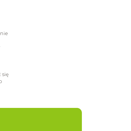
pnie
w
 się
o