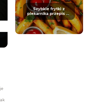
Szybkie frytki z
piekarnika przepis na
chrupiące ziemniaki
je
jak