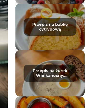
Przepis na babkę
cytrynową
Przepis na żurek
Wielkanocny:
tradycyjny i prosty