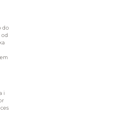
o do
ć od
ka
azem
 i
or
oces