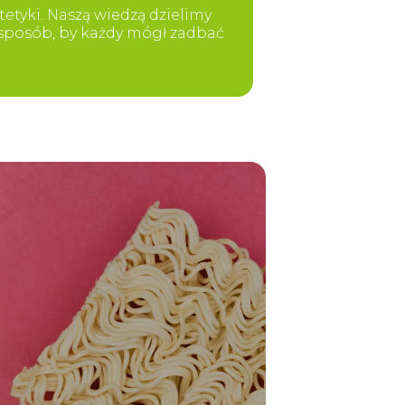
etyki. Naszą wiedzą dzielimy
y sposób, by każdy mógł zadbać