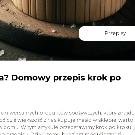
Przepisy
ka? Domowy przepis krok po
ej uniwersalnych produktów spożywczych, który znajdu
ć dziś większość z nas kupuje masło w sklepie, warto
w domu. W tym artykule przedstawimy krok po kroku, 
go przepisu. Dzięki temu będziesz mógł cieszyć się