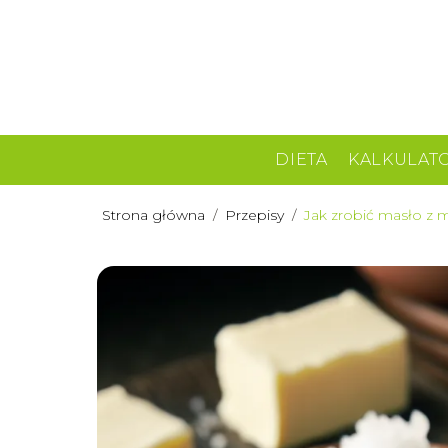
DIETA
KALKULAT
Strona główna
/
Przepisy
/
Jak zrobić masło z