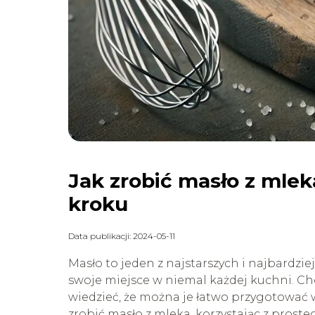
Jak zrobić masło z mle
kroku
Data publikacji: 2024-05-11
Masło to jeden z najstarszych i najbardzi
swoje miejsce w niemal każdej kuchni. Cho
wiedzieć, że można je łatwo przygotować 
zrobić masło z mleka, korzystając z proste