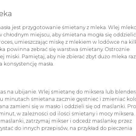
eka
asła jest przygotowanie śmietany z mleka. Wlej mlek
 w chłodnym miejscu, aby śmietana mogła się oddzieli
roces, umieszczając miskę z mlekiem w lodówce na kil
ka powinna zebrać się warstwa śmietany. Ostrożnie
nej miski. Pamiętaj, aby nie zbierać zbyt dużo mleka r
a konsystencję masła.
as na ubijanie. Wlej śmietanę do miksera lub blendera
lku minutach śmietana zacznie gęstnieć i zmieniać kol
tana zamieni się w masło i oddzieli się od maślanki. Pr
inut, w zależności od ilości śmietany i mocy miksera.
d maślanki, zatrzymaj mikser i odcedź maślankę przez
ystać do innych przepisów, na przykład do pieczenia