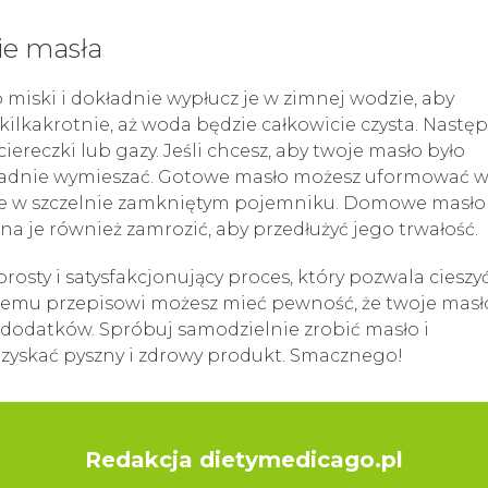
e masła
 miski i dokładnie wypłucz je w zimnej wodzie, aby
kilkakrotnie, aż woda będzie całkowicie czysta. Nastę
iereczki lub gazy. Jeśli chcesz, aby twoje masło było
 dokładnie wymieszać. Gotowe masło możesz uformować 
wce w szczelnie zamkniętym pojemniku. Domowe masło
żna je również zamrozić, aby przedłużyć jego trwałość.
sty i satysfakcjonujący proces, który pozwala cieszyć
temu przepisowi możesz mieć pewność, że twoje masł
dodatków. Spróbuj samodzielnie zrobić masło i
 uzyskać pyszny i zdrowy produkt. Smacznego!
Redakcja dietymedicago.pl