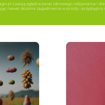
go.pl z pasją zgłębia świat zdrowego odżywiania i diet
iając nawet złożone zagadnienia w prosty i przystępn