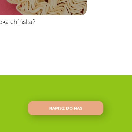
upka chińska?
NAPISZ DO NAS