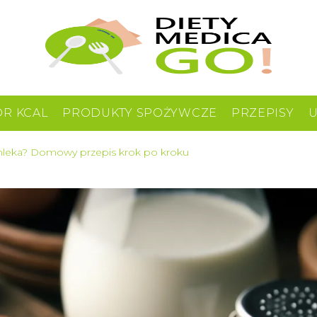
OR KCAL
PRODUKTY SPOŻYWCZE
PRZEPISY
 mleka? Domowy przepis krok po kroku