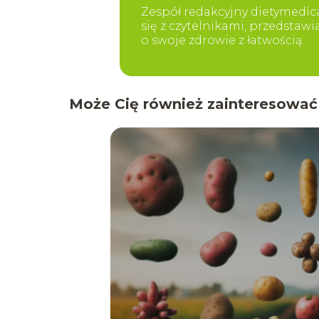
Zespół redakcyjny dietymedica
się z czytelnikami, przedstaw
o swoje zdrowie z łatwością.
Może Cię również zainteresować