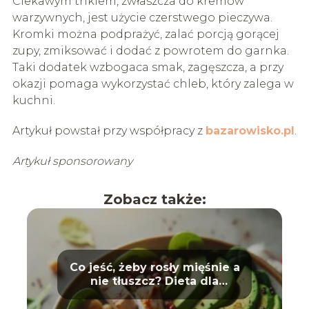
Ciekawym trikiem, zwłaszcza do kremów
warzywnych, jest użycie czerstwego pieczywa.
Kromki można podprażyć, zalać porcją gorącej
zupy, zmiksować i dodać z powrotem do garnka.
Taki dodatek wzbogaca smak, zagęszcza, a przy
okazji pomaga wykorzystać chleb, który zalega w
kuchni.
Artykuł powstał przy współpracy z
bazarowisko.pl
.
Artykuł sponsorowany
Zobacz także:
Co jeść, żeby rosły mięśnie a
nie tłuszcz? Dieta dla
sportowców