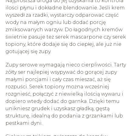
Najprostsza droga do jej uzyskania to kontrola
ilości płynu i dokładne blendowanie. Jeśli krem
wyszedł za rzadki, wystarczy odparować część
wody na małym ogniu lub dodać porcję
zmiksowanych warzyw. Do łagodnych kremów
świetnie pasuje też serek mascarpone czy serek
topiony, które dodaje się do ciepłej, ale już nie
gotującej się zupy.
Zupy serowe wymagają nieco cierpliwości. Tarty
żółty ser najlepiej wsypywać do gorącej zupy
małymi porcjami i cały czas mieszać, aż się
rozpuści. Serek topiony można wcześniej
rozgnieść, połączyć z niewielką ilością wywaru i
dopiero wtedy dodać do garnka. Dzięki temu
unikniesz grudek i uzyskasz gładką, gęstą
strukturę, idealną do podania z grzankami lub
pestkami dyni.