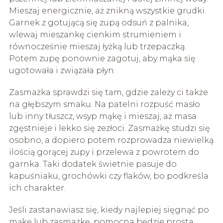
Mieszaj energicznie, aż znikną wszystkie grudki.
Garnek z gotującą się zupą odsuń z palnika,
wlewaj mieszankę cienkim strumieniem i
równocześnie mieszaj łyżką lub trzepaczką.
Potem zupę ponownie zagotuj, aby mąka się
ugotowała i związała płyn.
Zasmażka sprawdzi się tam, gdzie zależy ci także
na głębszym smaku. Na patelni rozpuść masło
lub inny tłuszcz, wsyp mąkę i mieszaj, aż masa
zgęstnieje i lekko się zezłoci. Zasmażkę studzi się
osobno, a dopiero potem rozprowadza niewielką
ilością gorącej zupy i przelewa z powrotem do
garnka. Taki dodatek świetnie pasuje do
kapuśniaku, grochówki czy flaków, bo podkreśla
ich charakter.
Jeśli zastanawiasz się, kiedy najlepiej sięgnąć po
mąkę lub zasmażkę, pomocna będzie prosta