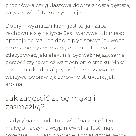
grochówka czy gulaszowa dobrze znoszą gęstszą,
wręcz zawiesistą konsystencję.
Dobrym wyznacznikiem jest to, jak zupa
zachowuje się na łyżce. Jeśli warzywa lub mięso
opadają od razu na dno, a płyn spływa jak woda,
można pomyśleć o zagęszczaniu. Trzeba też
zdecydować, jaki efekt ma być ważniejszy: sama
gęstość czy również wzmocnienie smaku. Mąka
czy zasmażka dodają sytości, a zmiksowane
warzywa poprawiają zarówno strukturę, jak i
aromat.
Jak zagęścić zupę mąką i
zasmażką?
Tradycyjna metoda to zawiesina z mąki. Do
małego naczynia wsyp niewielką ilość mąki
pszennej lub ziemniaczanej i dolej zimnej wody.