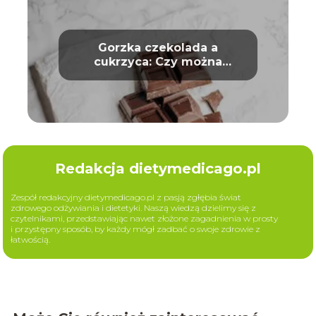
Gorzka czekolada a
cukrzyca: Czy można
bezpiecznie ją jeść?
Redakcja dietymedicago.pl
Zespół redakcyjny dietymedicago.pl z pasją zgłębia świat
zdrowego odżywiania i dietetyki. Naszą wiedzą dzielimy się z
czytelnikami, przedstawiając nawet złożone zagadnienia w prosty
i przystępny sposób, by każdy mógł zadbać o swoje zdrowie z
łatwością.