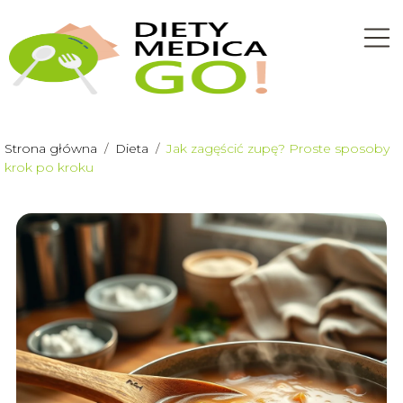
Strona główna
/
Dieta
/
Jak zagęścić zupę? Proste sposoby
krok po kroku