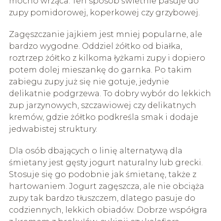
mocno wrząca. Ten sposób świetnie pasuje do
zupy pomidorowej, koperkowej czy grzybowej.
Zagęszczanie jajkiem jest mniej popularne, ale
bardzo wygodne. Oddziel żółtko od białka,
roztrzep żółtko z kilkoma łyżkami zupy i dopiero
potem dolej mieszankę do garnka. Po takim
zabiegu zupy już się nie gotuje, jedynie
delikatnie podgrzewa. To dobry wybór do lekkich
zup jarzynowych, szczawiowej czy delikatnych
kremów, gdzie żółtko podkreśla smak i dodaje
jedwabistej struktury.
Dla osób dbających o linię alternatywą dla
śmietany jest gęsty jogurt naturalny lub grecki.
Stosuje się go podobnie jak śmietanę, także z
hartowaniem. Jogurt zagęszcza, ale nie obciąża
zupy tak bardzo tłuszczem, dlatego pasuje do
codziennych, lekkich obiadów. Dobrze współgra