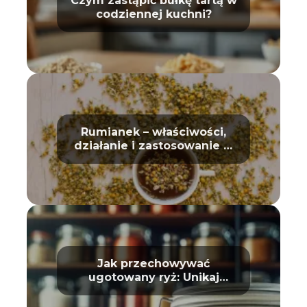
Czym zastąpić bułkę tartą w
codziennej kuchni?
Rumianek – właściwości,
działanie i zastosowanie w
domu oraz kosmetyce
Jak przechowywać
ugotowany ryż: Unikaj
zepsucia