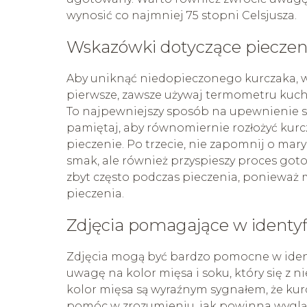
wynosić co najmniej 75 stopni Celsjusza.
Wskazówki dotyczące pieczen
Aby uniknąć niedopieczonego kurczaka, w
pierwsze, zawsze używaj termometru kuc
To najpewniejszy sposób na upewnienie si
pamiętaj, aby równomiernie rozłożyć kur
pieczenie. Po trzecie, nie zapomnij o ma
smak, ale również przyspieszy proces goto
zbyt często podczas pieczenia, ponieważ
pieczenia.
Zdjęcia pomagające w identyf
Zdjęcia mogą być bardzo pomocne w ident
uwagę na kolor mięsa i soku, który się z 
kolor mięsa są wyraźnym sygnałem, że kurc
pomóc w zrozumieniu, jak powinna wyglą