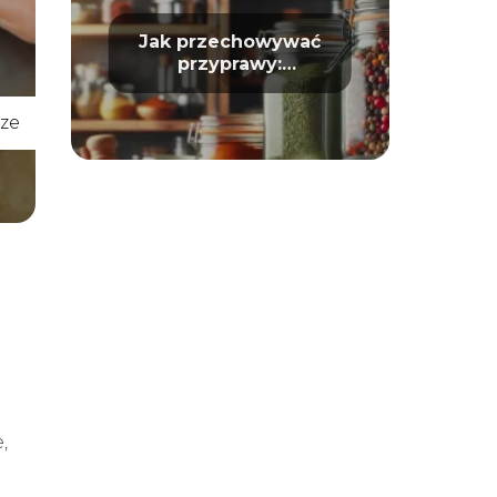
Jak przechowywać
przyprawy:
Długotrwałość i
aromat
ze
,