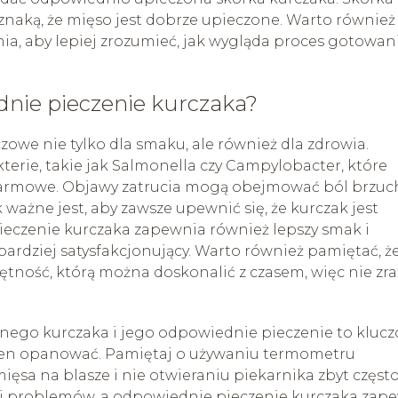
 oznaką, że mięso jest dobrze upieczone. Warto również
a, aby lepiej zrozumieć, jak wygląda proces gotowan
dnie pieczenie kurczaka?
owe nie tylko dla smaku, ale również dla zdrowia.
erie, takie jak Salmonella czy Campylobacter, które
rmowe. Objawy zatrucia mogą obejmować ból brzuc
ważne jest, aby zawsze upewnić się, że kurczak jest
czenie kurczaka zapewnia również lepszy smak i
t bardziej satysfakcjonujący. Warto również pamiętać, ż
tność, którą można doskonalić z czasem, więc nie zra
ego kurczaka i jego odpowiednie pieczenie to kluc
nien opanować. Pamiętaj o używaniu termometru
a na blasze i nie otwieraniu piekarnika zbyt często
ji problemów, a odpowiednie pieczenie kurczaka zap