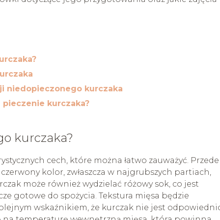
urczaka?
urczaka
ji niedopieczonego kurczaka
 pieczenie kurczaka?
go kurczaka?
ystycznych cech, które można łatwo zauważyć. Przede
 czerwony kolor, zwłaszcza w najgrubszych partiach,
urczak może również wydzielać różowy sok, co jest
cze gotowe do spożycia. Tekstura mięsa będzie
kolejnym wskaźnikiem, że kurczak nie jest odpowiedni
 na temperaturę wewnętrzną mięsa, która powinna