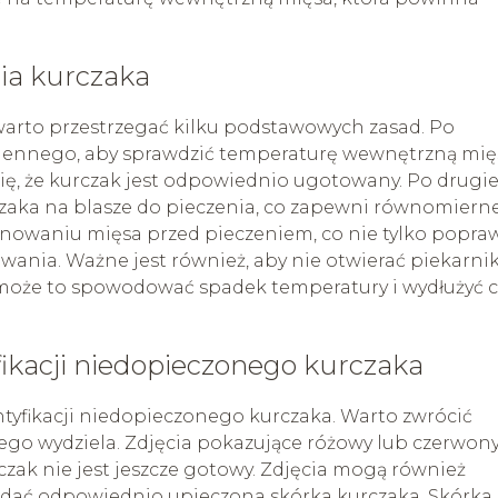
ia kurczaka
arto przestrzegać kilku podstawowych zasad. Po
hennego, aby sprawdzić temperaturę wewnętrzną mię
ę, że kurczak jest odpowiednio ugotowany. Po drugie
czaka na blasze do pieczenia, co zapewni równomiern
rynowaniu mięsa przed pieczeniem, co nie tylko popra
wania. Ważne jest również, aby nie otwierać piekarni
 może to spowodować spadek temperatury i wydłużyć c
ikacji niedopieczonego kurczaka
yfikacji niedopieczonego kurczaka. Warto zwrócić
niego wydziela. Zdjęcia pokazujące różowy lub czerwon
zak nie jest jeszcze gotowy. Zdjęcia mogą również
dać odpowiednio upieczona skórka kurczaka. Skórka