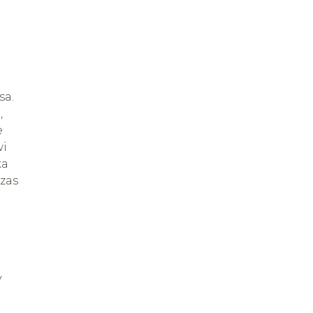
sa.
,
e
wi
ka
zas
y