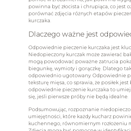
powinna być złocista i chrupiąca, co jest
porównać zdjęcia różnych etapów pieczeni
kurczaka.
Dlaczego ważne jest odpowie
Odpowiednie pieczenie kurczaka jest klucz
Niedopieczony kurczak może zawierać bakt
mogą powodować poważne zatrucia poka
biegunkę, wymioty i gorączkę. Dlatego tak 
odpowiednio ugotowany. Odpowiednie pie
teksturę mięsa, co sprawia, że posiłek jes
odpowiednie pieczenie kurczaka to umieję
się, jeśli pierwsze próby nie będą idealne.
Podsumowując, rozpoznanie niedopieczon
umiejętności, które każdy kucharz powi
kuchennego, równomiernym rozłożeniu mięs
Zdjęcia mogą być pomocne w identyfikac