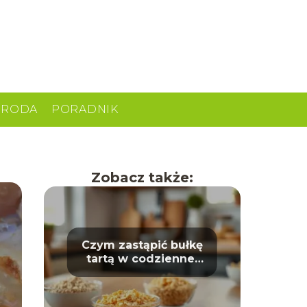
URODA
PORADNIK
Zobacz także:
Czym zastąpić bułkę
tartą w codziennej
kuchni?