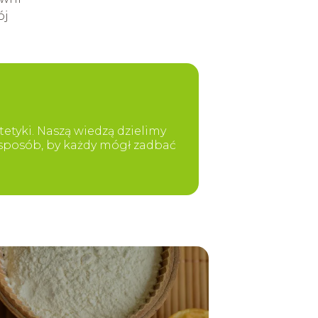
ój
etyki. Naszą wiedzą dzielimy
y sposób, by każdy mógł zadbać