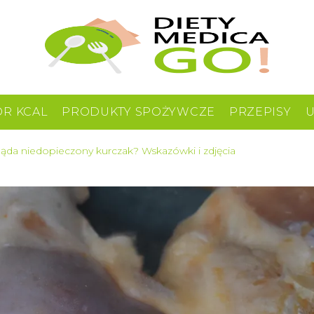
OR KCAL
PRODUKTY SPOŻYWCZE
PRZEPISY
ląda niedopieczony kurczak? Wskazówki i zdjęcia