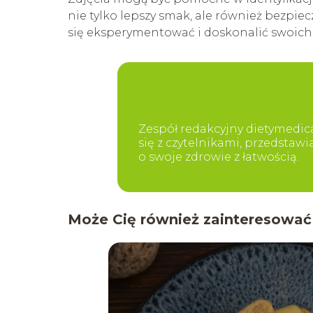
nie tylko lepszy smak, ale również bezpie
się eksperymentować i doskonalić swoich
Zespół redakcyjny dietymedica
się z czytelnikami, przedstaw
o swoje zdrowie z łatwością.
Może Cię również zainteresować