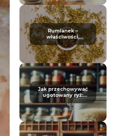
Rumianek –
właściwości,
działanie i
zastosowanie w
domu oraz
kosmetyce
Jak przechowywać
ugotowany ryż:
Unikaj zepsucia