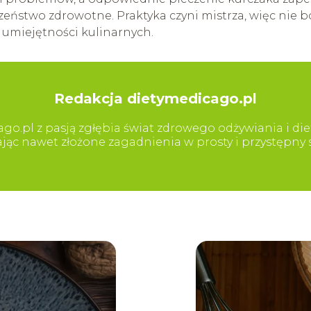
czeństwo zdrowotne. Praktyka czyni mistrza, więc nie b
 umiejętności kulinarnych.
Redakcja dietymedicago.pl
go.pl z pasją zgłębia świat zdrowego odżywiania i diet
iając nawet złożone zagadnienia w prosty i przystępn