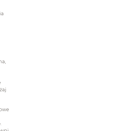
ia
ha,
e
żaj
zowe
.
ewni