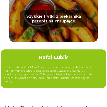
Szybkie frytki z piekarnika
przepis na chrupiące
ziemniaki
Rafal Lubik
Cześć! Jestem Rafał.👨‍🍳Zawsze z uśmiechem wchodzę w świat
kulinarnych przygód, dodając do tekstu szczyptę humoru i
odrobinę pasji gotowania. Odkrywam tajemnice smaków i dzielę
się nimi z Wami, czytelnikami, jak dobry kumpel, co zna się na
rzeczy.