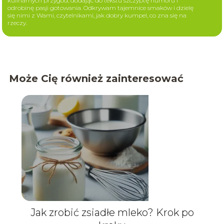
kulinarnych przygód, dodając do tekstu szczyptę humoru i
odrobinę pasji gotowania. Odkrywam tajemnice smaków i dzielę
się nimi z Wami, czytelnikami, jak dobry kumpel, co zna się na
rzeczy.
Może Cię również zainteresować
Jak zrobić zsiadłe mleko? Krok po