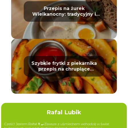
Przepis na żurek
Wielkanocny: tradycyjny i
prosty
Szybkie frytki z piekarnika
przepis na chrupiące
ziemniaki
Rafal Lubik
Cześć! Jestem Rafał.👨‍🍳Zawsze z uśmiechem wchodzę w świat