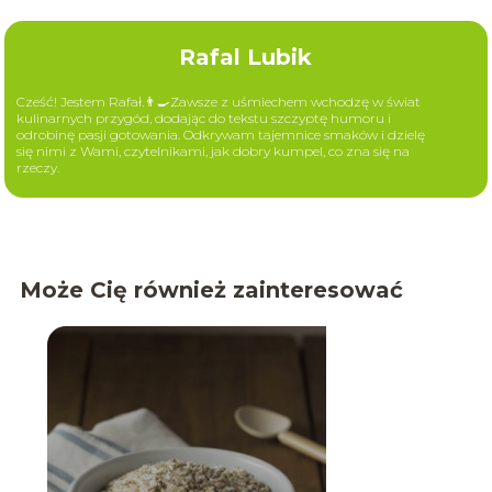
Rafal Lubik
Cześć! Jestem Rafał.👨‍🍳Zawsze z uśmiechem wchodzę w świat
kulinarnych przygód, dodając do tekstu szczyptę humoru i
odrobinę pasji gotowania. Odkrywam tajemnice smaków i dzielę
się nimi z Wami, czytelnikami, jak dobry kumpel, co zna się na
rzeczy.
Może Cię również zainteresować