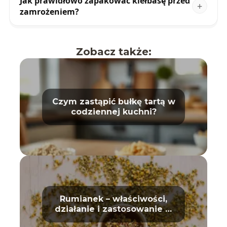
Jak prawidłowo zapakować kiełbasę przed
zamrożeniem?
Zobacz także:
Czym zastąpić bułkę tartą w
codziennej kuchni?
Rumianek – właściwości,
działanie i zastosowanie w
domu oraz kosmetyce