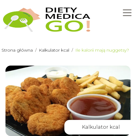
Strona główna
/
Kalkulator kcal
/
Ile kalorii mają nuggetsy?
Kalkulator kcal