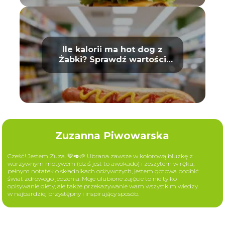
Ile kalorii ma hot dog z
Żabki? Sprawdź wartości
odżywcze
Zuzanna Piwowarska
Cześć! Jestem Zuza. 💚🥑🌱 Ubrana zawsze w kolorową bluzkę z
warzywnym motywem (dziś jest to awokado) i zeszytem w ręku,
pełnym notatek o składnikach odżywczych, jestem gotowa podbić
świat zdrowego jedzenia. Moje ulubione zajęcie to nie tylko
opisywanie diety, ale także przekazywanie wam wszystkim wiedzy
w najbardziej przystępny i inspirujący sposób.