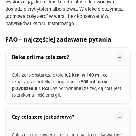
wystudzić ją, dodać kostki lodu, plasterki owoców i
dosłodzić erytrytolem albo stewią. W efekcie otrzymasz
„domową colę zero” w wersji bez konserwantów,
barwników i kwasu fosforowego.
FAQ – najczęściej zadawane pytania
Ile kalorii ma cola zero?
Cola zero dostarcza około
0,2 kcal w 100 ml
, co
oznacza, że butelka o pojemności
500 ml ma w
przybliżeniu 1 kcal
. W porównaniu ze zwykłą colą jest
to znikoma ilość energii.
Czy cola zero jest zdrowa?
Cola zero nie zawiera cukru i ma bardzo niską wartość