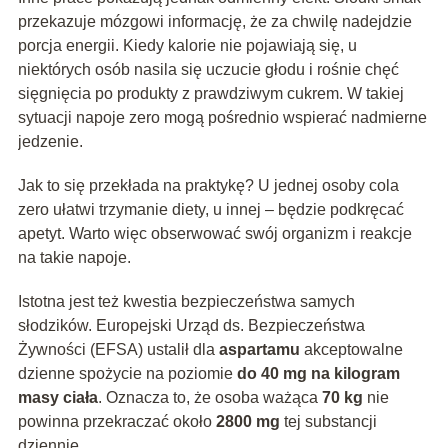
przekazuje mózgowi informację, że za chwilę nadejdzie
porcja energii. Kiedy kalorie nie pojawiają się, u
niektórych osób nasila się uczucie głodu i rośnie chęć
sięgnięcia po produkty z prawdziwym cukrem. W takiej
sytuacji napoje zero mogą pośrednio wspierać nadmierne
jedzenie.
Jak to się przekłada na praktykę? U jednej osoby cola
zero ułatwi trzymanie diety, u innej – będzie podkręcać
apetyt. Warto więc obserwować swój organizm i reakcje
na takie napoje.
Istotna jest też kwestia bezpieczeństwa samych
słodzików. Europejski Urząd ds. Bezpieczeństwa
Żywności (EFSA) ustalił dla
aspartamu
akceptowalne
dzienne spożycie na poziomie
do 40 mg na kilogram
masy ciała
. Oznacza to, że osoba ważąca
70 kg
nie
powinna przekraczać około
2800 mg
tej substancji
dziennie.