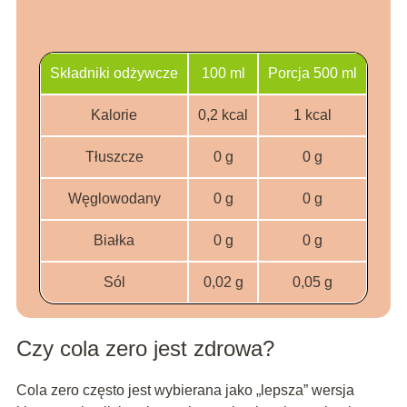
Składniki odżywcze
100 ml
Porcja 500 ml
Kalorie
0,2 kcal
1 kcal
Tłuszcze
0 g
0 g
Węglowodany
0 g
0 g
Białka
0 g
0 g
Sól
0,02 g
0,05 g
Czy cola zero jest zdrowa?
Cola zero często jest wybierana jako „lepsza” wersja