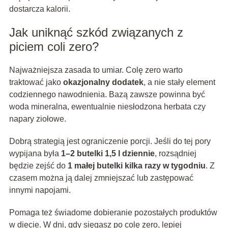
dostarcza kalorii.
Jak uniknąć szkód związanych z
piciem coli zero?
Najważniejsza zasada to umiar. Colę zero warto
traktować jako
okazjonalny dodatek
, a nie stały element
codziennego nawodnienia. Bazą zawsze powinna być
woda mineralna, ewentualnie niesłodzona herbata czy
napary ziołowe.
Dobrą strategią jest ograniczenie porcji. Jeśli do tej pory
wypijana była
1–2 butelki 1,5 l dziennie
, rozsądniej
będzie zejść do
1 małej butelki kilka razy w tygodniu
. Z
czasem można ją dalej zmniejszać lub zastępować
innymi napojami.
Pomaga też świadome dobieranie pozostałych produktów
w diecie. W dni, gdy sięgasz po colę zero, lepiej