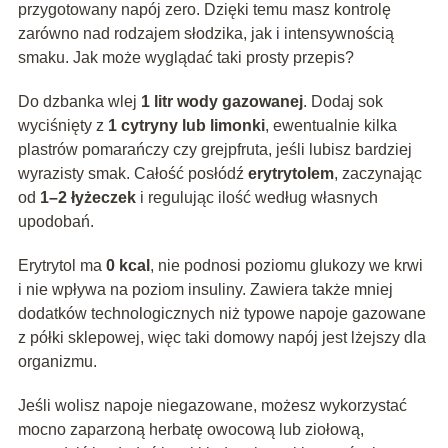
przygotowany napój zero. Dzięki temu masz kontrolę
zarówno nad rodzajem słodzika, jak i intensywnością
smaku. Jak może wyglądać taki prosty przepis?
Do dzbanka wlej
1 litr wody gazowanej
. Dodaj sok
wyciśnięty z
1 cytryny lub limonki
, ewentualnie kilka
plastrów pomarańczy czy grejpfruta, jeśli lubisz bardziej
wyrazisty smak. Całość posłódź
erytrytolem
, zaczynając
od
1–2 łyżeczek
i regulując ilość według własnych
upodobań.
Erytrytol ma
0 kcal
, nie podnosi poziomu glukozy we krwi
i nie wpływa na poziom insuliny. Zawiera także mniej
dodatków technologicznych niż typowe napoje gazowane
z półki sklepowej, więc taki domowy napój jest lżejszy dla
organizmu.
Jeśli wolisz napoje niegazowane, możesz wykorzystać
mocno zaparzoną herbatę owocową lub ziołową,