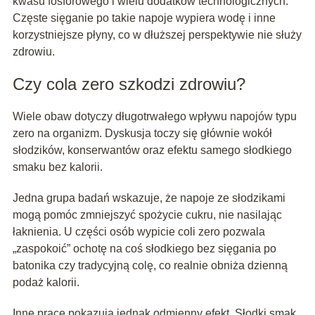
kwasu fosforowego i wielu dodatków technologicznych.
Częste sięganie po takie napoje wypiera wodę i inne
korzystniejsze płyny, co w dłuższej perspektywie nie służy
zdrowiu.
Czy cola zero szkodzi zdrowiu?
Wiele obaw dotyczy długotrwałego wpływu napojów typu
zero na organizm. Dyskusja toczy się głównie wokół
słodzików, konserwantów oraz efektu samego słodkiego
smaku bez kalorii.
Jedna grupa badań wskazuje, że napoje ze słodzikami
mogą pomóc zmniejszyć spożycie cukru, nie nasilając
łaknienia. U części osób wypicie coli zero pozwala
„zaspokoić” ochotę na coś słodkiego bez sięgania po
batonika czy tradycyjną colę, co realnie obniża dzienną
podaż kalorii.
Inne prace pokazują jednak odmienny efekt. Słodki smak