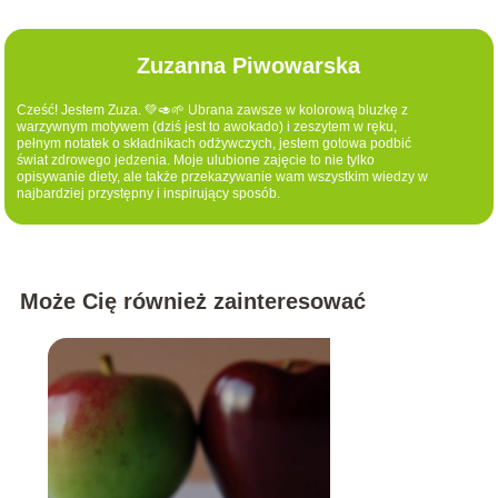
Zuzanna Piwowarska
Cześć! Jestem Zuza. 💚🥑🌱 Ubrana zawsze w kolorową bluzkę z
warzywnym motywem (dziś jest to awokado) i zeszytem w ręku,
pełnym notatek o składnikach odżywczych, jestem gotowa podbić
świat zdrowego jedzenia. Moje ulubione zajęcie to nie tylko
opisywanie diety, ale także przekazywanie wam wszystkim wiedzy w
najbardziej przystępny i inspirujący sposób.
Może Cię również zainteresować