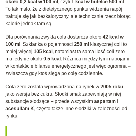
około 0,2 kcal w 100 ml
, czyli
1 kcal w butelce 500 ml
.
To tak mało, że z dietetycznego punktu widzenia napój
traktuje się jak bezkaloryczny, ale technicznie rzecz biorąc
kalorie jednak tam są.
Dla porównania zwykła cola dostarcza około
42 kcal w
100 ml
. Szklanka o pojemności
250 ml
klasycznej coli to
mniej więcej
105 kcal
, natomiast ta sama ilość coli zero
ma jedynie około
0,5 kcal
. Różnica między tymi napojami
w kontekście bilansu energetycznego jest więc ogromna –
zwłaszcza gdy ktoś sięga po colę codziennie.
Cola zero została wprowadzona na rynek w
2005 roku
jako wersja bez cukru. Słodki smak zapewniają w niej
substancje słodzące – przede wszystkim
aspartam
i
acesulfam K
, często także inne słodziki w zależności od
rynku.