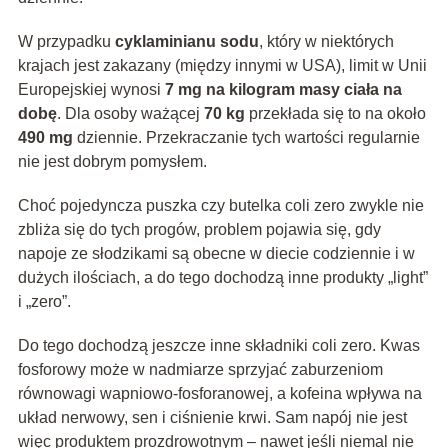
W przypadku
cyklaminianu sodu
, który w niektórych
krajach jest zakazany (między innymi w USA), limit w Unii
Europejskiej wynosi
7 mg na kilogram masy ciała na
dobę
. Dla osoby ważącej
70 kg
przekłada się to na około
490 mg
dziennie. Przekraczanie tych wartości regularnie
nie jest dobrym pomysłem.
Choć pojedyncza puszka czy butelka coli zero zwykle nie
zbliża się do tych progów, problem pojawia się, gdy
napoje ze słodzikami są obecne w diecie codziennie i w
dużych ilościach, a do tego dochodzą inne produkty „light”
i „zero”.
Do tego dochodzą jeszcze inne składniki coli zero. Kwas
fosforowy może w nadmiarze sprzyjać zaburzeniom
równowagi wapniowo-fosforanowej, a kofeina wpływa na
układ nerwowy, sen i ciśnienie krwi. Sam napój nie jest
więc produktem prozdrowotnym – nawet jeśli niemal nie