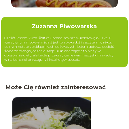
Zuzanna Piwowarska
Cześć! Jestem Zuza. 💚🥑🌱 Ubrana zawsze w kolorową bluzkę z
warzywnym motywem (dziś jest to awokado) i zeszytem w ręku,
pełnym notatek o składnikach odżywczych, jestem gotowa podbić
świat zdrowego jedzenia. Moje ulubione zajęcie to nie tylko
opisywanie diety, ale także przekazywanie wam wszystkim wiedzy
w najbardziej przystępny i inspirujący sposób.
Może Cię również zainteresować