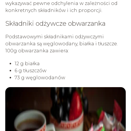
wykazywać pewne odchylenia w zależności od
konkretnych składników i ich proporcji.
Składniki odżywcze obwarzanka
Podstawowymi składnikami odżywczymi
obwarzanka są węglowodany, białka i tłuszcze.
100g obwarzanka zawiera:
12 g białka
6 g tłuszczów
73 g węglowodanów