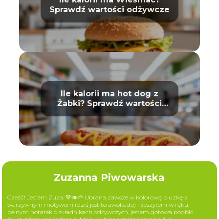
Sprawdź wartości odżywcze
Ile kalorii ma hot dog z
Żabki? Sprawdź wartości
odżywcze
Zuzanna Piwowarska
Cześć! Jestem Zuza. 💚🥑🌱 Ubrana zawsze w kolorową bluzkę z
warzywnym motywem (dziś jest to awokado) i zeszytem w ręku,
pełnym notatek o składnikach odżywczych, jestem gotowa podbić