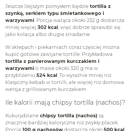
Jeszcze lżejszym pomysłem będzie
tortilla z
szynką, serkiem typu śmietankowego i
warzywami
. Porcja ważąca około 232 g dostarcza
mniej więcej
302 kcal
, więc dobrze sprawdzi się
jako kolacja albo drugie śniadanie.
W sklepach i piekarniach coraz częściej można
kupić gotowe zawijane tortille. Przykładowa
tortilla z panierowanym kurczakiem i
warzywami
o masie około 320 g ma w
przybliżeniu
524 kcal
. To wyraźnie mniej niż
klasyczny kebab w tortilli, ale więcej niż domowa
wersja z grillowanym kurczakiem.
Ile kalorii mają chipsy tortilla (nachos)?
Kukurydziane
chipsy tortilla (nachos)
są
znacznie bardziej kaloryczne niż zwykły placek.
Porcja
100 g nachosów
dostarcza około
500 kcal
,