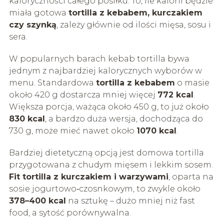
kaloryczności całego posiłku. To, ile kalorii będzie
miała gotowa
tortilla z kebabem, kurczakiem
czy szynką
, zależy głównie od ilości mięsa, sosu i
sera.
W popularnych barach kebab tortilla bywa
jednym z najbardziej kalorycznych wyborów w
menu. Standardowa
tortilla z kebabem
o masie
około 420 g dostarcza mniej więcej
772 kcal
.
Większa porcja, ważąca około 450 g, to już około
830 kcal
, a bardzo duża wersja, dochodząca do
730 g, może mieć nawet około
1070 kcal
.
Bardziej dietetyczną opcją jest domowa tortilla
przygotowana z chudym mięsem i lekkim sosem.
Fit tortilla z kurczakiem i warzywami
, oparta na
sosie jogurtowo‑czosnkowym, to zwykle około
378–400 kcal
na sztukę – dużo mniej niż fast
food, a sytość porównywalna.