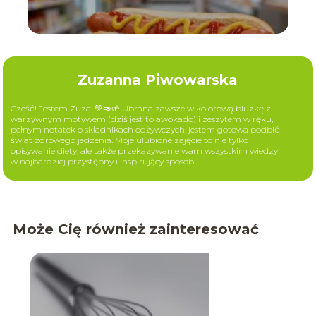
Zuzanna Piwowarska
Cześć! Jestem Zuza. 💚🥑🌱 Ubrana zawsze w kolorową bluzkę z
warzywnym motywem (dziś jest to awokado) i zeszytem w ręku,
pełnym notatek o składnikach odżywczych, jestem gotowa podbić
świat zdrowego jedzenia. Moje ulubione zajęcie to nie tylko
opisywanie diety, ale także przekazywanie wam wszystkim wiedzy
w najbardziej przystępny i inspirujący sposób.
Może Cię również zainteresować