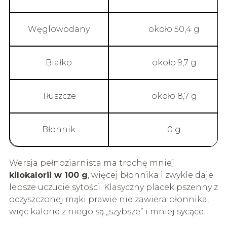
Węglowodany
około 50,4 g
Białko
około 9,7 g
Tłuszcze
około 8,7 g
Błonnik
0 g
Wersja pełnoziarnista ma trochę mniej
kilokalorii w 100 g
, więcej błonnika i zwykle daje
lepsze uczucie sytości. Klasyczny placek pszenny z
oczyszczonej mąki prawie nie zawiera błonnika,
więc kalorie z niego są „szybsze” i mniej sycące.