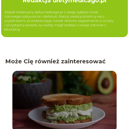
Redakcja dietymedicago.pl
Zespół redakcyjny dietymedicago.pl z pasją zgłębia świat
zdrowego odżywiania i dietetyki. Naszą wiedzą dzielimy się z
czytelnikami, przedstawiając nawet złożone zagadnienia w prosty
i przystępny sposób, by każdy mógł zadbać o swoje zdrowie z
łatwością.
Może Cię również zainteresować