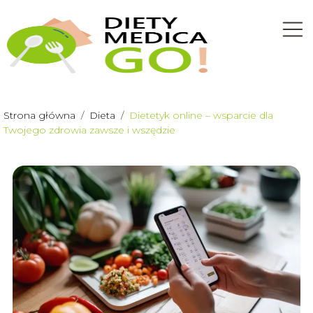
Strona główna
/
Dieta
/
Dietetyk online – wsparcie dla
Twojego zdrowia zawsze i wszędzie