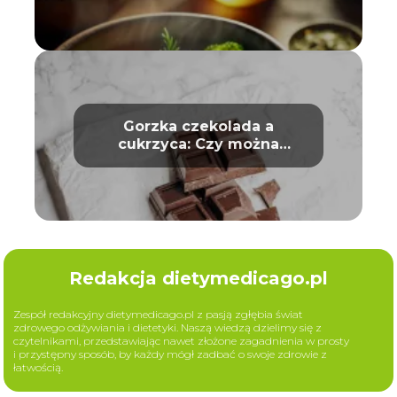
Gorzka czekolada a
cukrzyca: Czy można
bezpiecznie ją jeść?
Redakcja dietymedicago.pl
Zespół redakcyjny dietymedicago.pl z pasją zgłębia świat
zdrowego odżywiania i dietetyki. Naszą wiedzą dzielimy się z
czytelnikami, przedstawiając nawet złożone zagadnienia w prosty
i przystępny sposób, by każdy mógł zadbać o swoje zdrowie z
łatwością.