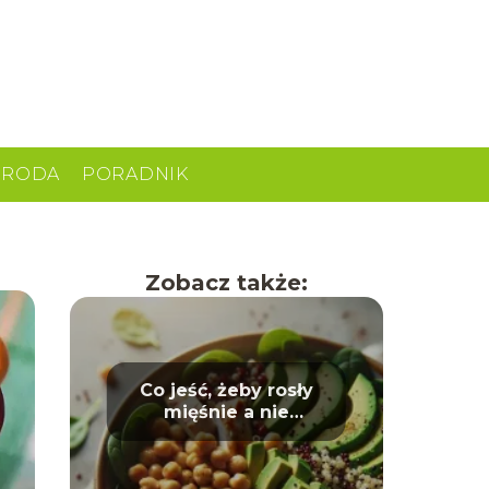
URODA
PORADNIK
Zobacz także:
Co jeść, żeby rosły
mięśnie a nie
tłuszcz? Dieta dla
sportowców