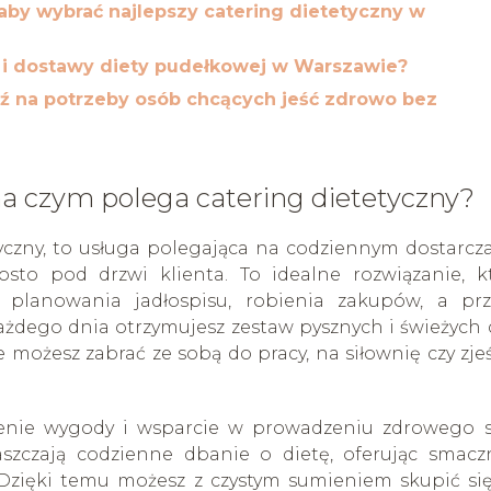
aby wybrać najlepszy catering dietetyczny w
 i dostawy diety pudełkowej w Warszawie?
ź na potrzeby osób chcących jeść zdrowo bez
na czym polega catering dietetyczny?
tyczny, to usługa polegająca na codziennym dostarcz
sto pod drzwi klienta. To idealne rozwiązanie, k
planowania jadłospisu, robienia zakupów, a pr
żdego dnia otrzymujesz zestaw pysznych i świeżych 
ożesz zabrać ze sobą do pracy, na siłownię czy zje
enie wygody i wsparcie w prowadzeniu zdrowego s
raszczają codzienne dbanie o dietę, oferując smacz
. Dzięki temu możesz z czystym sumieniem skupić si