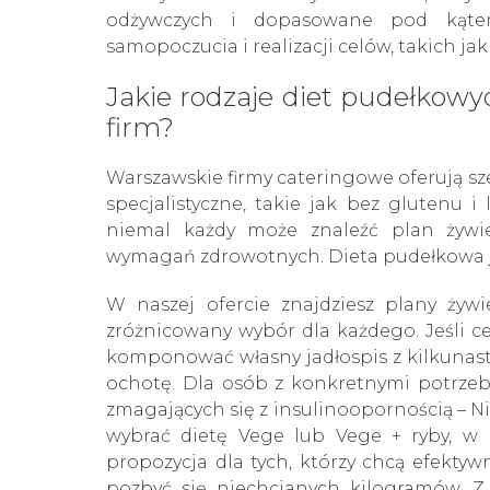
odżywczych i dopasowane pod kąte
samopoczucia i realizacji celów, takich 
Jakie rodzaje diet pudełkow
firm?
Warszawskie firmy cateringowe oferują sz
specjalistyczne, takie jak bez glutenu i
niemal każdy może znaleźć plan żywi
wymagań zdrowotnych. Dieta pudełkowa 
W naszej ofercie znajdziesz plany żywi
zróżnicowany wybór dla każdego. Jeśli c
komponować własny jadłospis z kilkunastu
ochotę. Dla osób z konkretnymi potrzeb
zmagających się z insulinoopornością – N
wybrać dietę Vege lub Vege + ryby, w 
propozycja dla tych, którzy chcą efektywni
pozbyć się niechcianych kilogramów. Z 