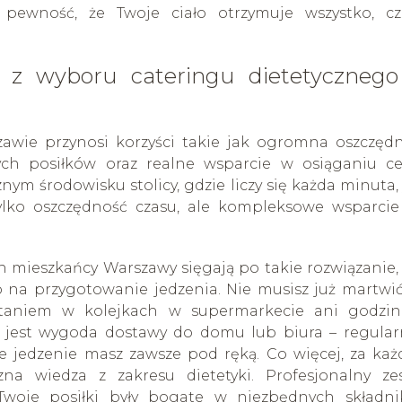
 pewność, że Twoje ciało otrzymuje wszystko, c
ą z wyboru cateringu dietetyczneg
awie przynosi korzyści takie jak ogromna oszczęd
ych posiłków oraz realne wsparcie w osiąganiu c
m środowisku stolicy, gdzie liczy się każda minuta, 
ylko oszczędność czasu, ale kompleksowe wsparcie
mieszkańcy Warszawy sięgają po takie rozwiązanie, 
 na przygotowanie jedzenia. Nie musisz już martwić
taniem w kolejkach w supermarkecie ani godzi
jest wygoda dostawy do domu lub biura – regular
e jedzenie masz zawsze pod ręką. Co więcej, za ka
na wiedza z zakresu dietetyki. Profesjonalny ze
Twoje posiłki były bogate w niezbędnych składn