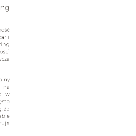
ing
kość
ar i
ring
ości
wcza
alny
ę na
ci w
ęsto
, że
ebie
ruje