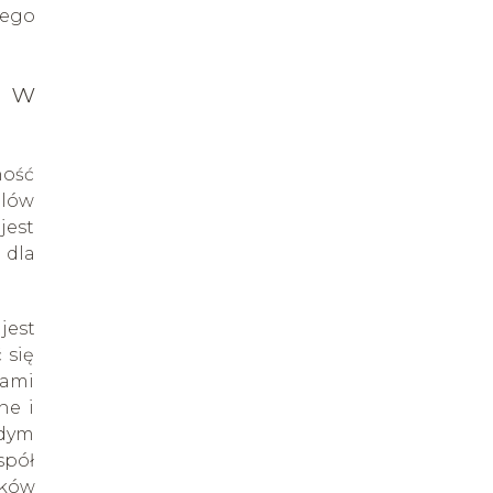
zego
o w
ność
elów
jest
 dla
jest
 się
nami
ne i
żdym
spół
ików