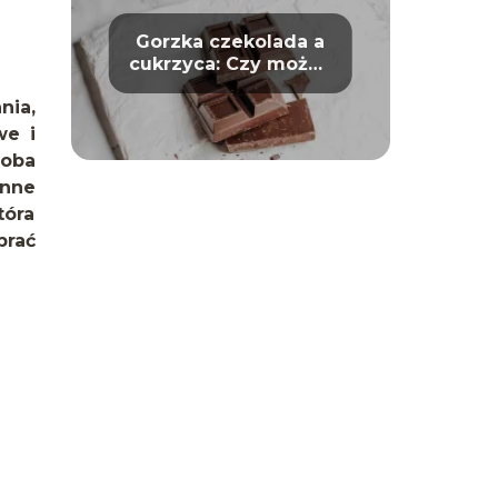
Gorzka czekolada a
cukrzyca: Czy można
bezpiecznie ją jeść?
nia,
we i
doba
enne
tóra
brać