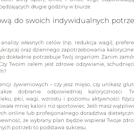
spędzających długie godziny w biurze.
wą do swoich indywidualnych potrze
alizy własnych celów (np. redukcja wagi), prefere
cukrzyca) oraz dziennego zapotrzebowania kaloryczne
zego dokładnie potrzebuje Twój organizm. Zanim zamó
 Czy Twoim celem jest zdrowe odżywianie, schudnięci
ch?
encji żywieniowych – czy jesz mięso, czy unikasz glu
akże dobranie odpowiedniej kaloryczności. T
ku, płci, wagi, wzrostu i poziomu aktywności fizycz
ała mniej kalorii niż sportowiec. Jeśli masz wątpliwo
ych online lub profesjonalnego doradztwa dietetycz
pewność, że wybrany plan będzie wspierał Twoje zdro
nych potrzeb to podstawa sukcesu.