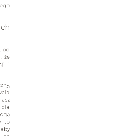
ego
ich
, po
, że
ji i
zny,
wala
masz
 dla
mogą
o to
 aby
ą na