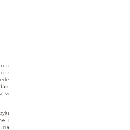
aniu
tóre
zede
dań,
ść w
tylu
ne i
ę na