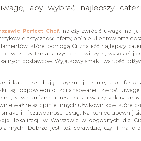
uwagę, aby wybrać najlepszy cater
rszawie Perfect Chef
, należy zwrócić uwagę na ja
etyków, elastyczność oferty, opinie klientów oraz obsz
 elementów, które pomogą Ci znaleźć najlepszy cate
sprawdź, czy firma korzysta ze świeżych, wysokiej jak
lokalnych dostawców. Wyjątkowy smak i wartość odży
czeni kucharze dbają o pyszne jedzenie, a profesjon
siłki są odpowiednio zbilansowane. Zwróć uwag
menu, łatwa zmiana adresu dostawy czy kalorycznoś
wnie ważne są opinie innych użytkowników, które cz
 smaku i niezawodności usług. Na koniec upewnij się
wojej lokalizacji w Warszawie w dogodnych dla Ci
annych. Dobrze jest też sprawdzić, czy firma ofe