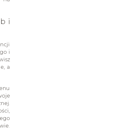
b i
ncji
go i
wisz
e, a
tenu
woje
nej.
ści,
nego
wie.