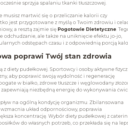
cześnie sprzyja spalaniu tkanki tłuszczowej.
ie musisz martwić się o przeliczanie kalorii czy
tko jest przygotowane z myślą o Twoim zdrowiu i cela
owy, a resztą zajmie się
Pogotowie Dietetyczne
. Teg
e odchudzanie, ale także na uniknięcie efektu jo-jo,
larnych odstępach czasu i z odpowiednią porcją kalor
wa poprawi Twój stan zdrowia
ą z diety pudełkowej. Sportowcy i osoby aktywne fizycz
yczny, aby poprawić swoją wydolność i regenerację
bogate w białko, zdrowe tłuszcze i węglowodany złoż
i zapewniają niezbędną energię do wykonywania ćwic
wpływ na ogólną kondycję organizmu. Zbilansowana
kże wzmacnia układ odpornościowy, poprawia
ększa koncentrację. Wybór diety pudełkowej z cateri
siłków do własnych potrzeb, co przekłada się na lep