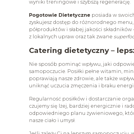
wyniki treningowe i szybszą regenerację.
Pogotowie Dietetyczne
posiada w swoich
zyskujesz dostęp do różnorodnego menu, kt
półproduktów i słabej jakości składników
z lokalnych upraw oraz tak zwane
superfo
Catering dietetyczny – le
Nie sposób pominąć wpływu, jaki odpowi
samopoczucie. Posiłki pełne witamin, min
poprawiają nasze zdrowie, ale także wpływ
uniknąć uczucia zmęczenia i braku energii
Regularność posiłków i dostarczanie orga
czujemy się lżej, bardziej energicznie i r
odpowiedniego planu żywieniowego, który
nasze ciało i umysł.
Jeśli zależy Ci na lepszym samopoczuciu, 