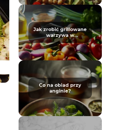
Jak zrobić grillowane
warzywa w
piekarniku – poradnik
Co na obiad przy
anginie?