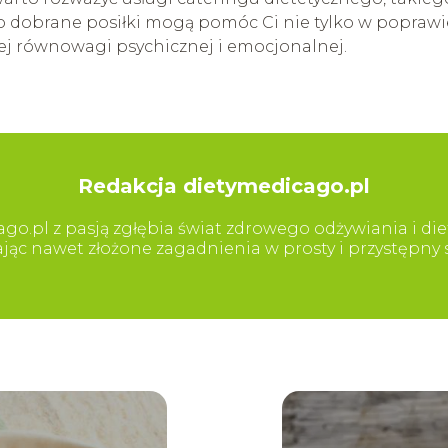
 dobrane posiłki mogą pomóc Ci nie tylko w poprawi
nej równowagi psychicznej i emocjonalnej.
Redakcja dietymedicago.pl
go.pl z pasją zgłębia świat zdrowego odżywiania i diet
iając nawet złożone zagadnienia w prosty i przystępn