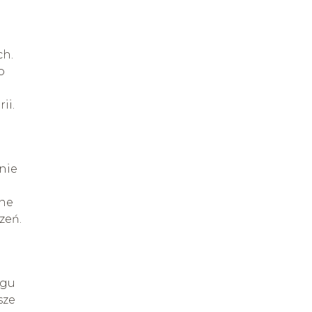
ch.
o
ii.
nie
one
zeń.
ngu
sze