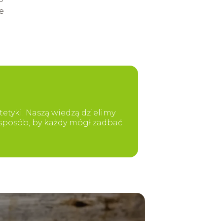
e
etyki. Naszą wiedzą dzielimy
y sposób, by każdy mógł zadbać