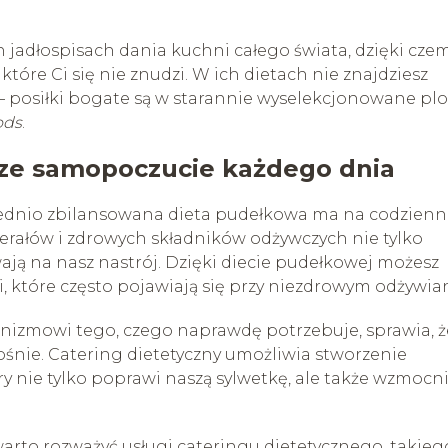
 jadłospisach dania kuchni całego świata, dzięki cze
óre Ci się nie znudzi. W ich dietach nie znajdziesz
 – posiłki bogate są w starannie wyselekcjonowane pl
ods
.
psze samopoczucie każdego dnia
ednio zbilansowana dieta pudełkowa ma na codzienn
erałów i zdrowych składników odżywczych nie tylko
ają na nasz nastrój. Dzięki diecie pudełkowej możesz
, które często pojawiają się przy niezdrowym odżywian
nizmowi tego, czego naprawdę potrzebuje, sprawia, ż
adośnie. Catering dietetyczny umożliwia stworzenie
 nie tylko poprawi naszą sylwetkę, ale także wzmocn
warto rozważyć usługi cateringu dietetycznego, takieg