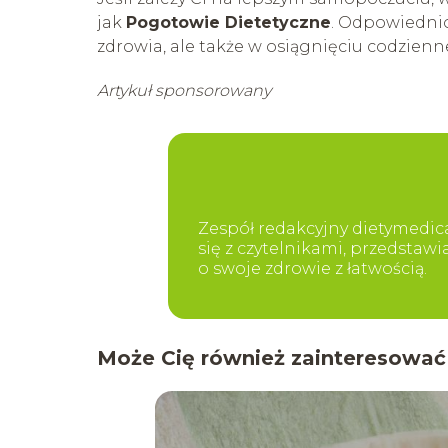
jak
Pogotowie Dietetyczne
. Odpowiednio
zdrowia, ale także w osiągnięciu codzien
Artykuł sponsorowany
Zespół redakcyjny dietymedica
się z czytelnikami, przedstaw
o swoje zdrowie z łatwością.
Może Cię również zainteresować