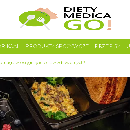
OR KCAL
PRODUKTY SPOŻYWCZE
PRZEPISY
pomaga w osiągnięciu celów zdrowotnych?