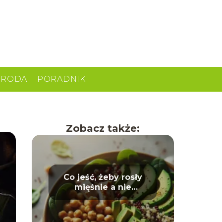
URODA
PORADNIK
Zobacz także:
Co jeść, żeby rosły
mięśnie a nie
tłuszcz? Dieta dla
sportowców