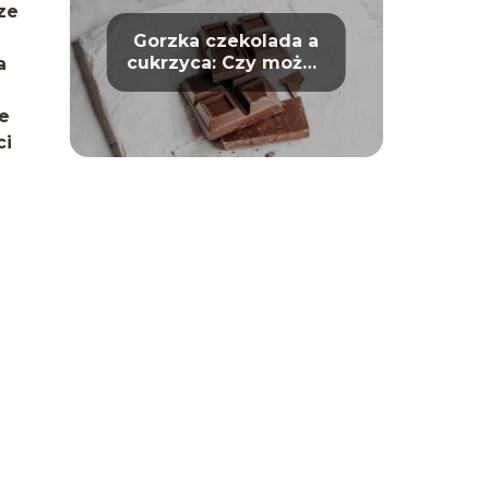
ze
Gorzka czekolada a
cukrzyca: Czy można
a
bezpiecznie ją jeść?
e
ci