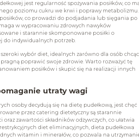
ełkowej jest regularność spożywania posiłków, co m
lnego poziomu cukru we krwi i poprawy metabolizmu.
posiłków, co prowadzi do podjadania lub sięgania po
pomaga w wypracowaniu zdrowych nawyków
sowane i starannie skomponowane posiłki o
j do indywidualnych potrzeb.
 szeroki wybór diet, idealnych zarówno dla osób chcą
rzy pragną poprawić swoje zdrowie. Warto rozważyć tę
anowaniem posiłków i skupić się na realizacji innych
pomaganie utraty wagi
ych osoby decydują się na dietę pudełkową, jest chęć
rowane przez catering dietetyczny są starannie
oraz zawartości składników odżywczych, co ułatwia
restrykcyjnych diet eliminacyjnych, dieta pudełkowa
dnych witamin i minerałów, co pozwala na utrzymani