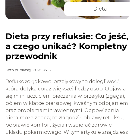
Dieta
Dieta przy refluksie: Co jeść,
a czego unikać? Kompletny
przewodnik
Data publikacji: 2025-03-12
Refluks żołądkowo-przełykowy to dolegliwość,
która dotyka coraz większej liczby osób. Objawia
się m.in. uczuciem pieczenia w przełyku (zgaga),
bólem w klatce piersiowej, kwaśnym odbijaniem
oraz problemami trawiennymi. Odpowiednia
dieta może znacząco złagodzić objawy refluksu,
poprawić komfort życia i wspierać zdrowie
układu pokarmowego. W tym artykule znajdziesz