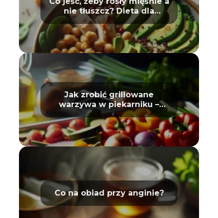
Co jeść, żeby rosły mięśnie a
nie tłuszcz? Dieta dla
sportowców
Jak zrobić grillowane
warzywa w piekarniku –
poradnik
Co na obiad przy anginie?