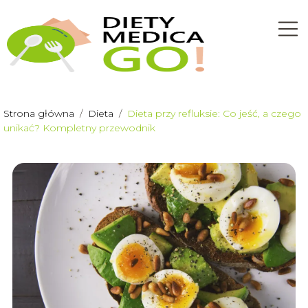
Strona główna
/
Dieta
/
Dieta przy refluksie: Co jeść, a czego
unikać? Kompletny przewodnik