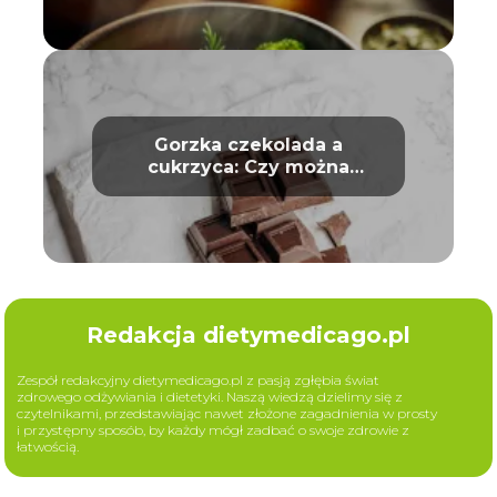
Gorzka czekolada a
cukrzyca: Czy można
bezpiecznie ją jeść?
Redakcja dietymedicago.pl
Zespół redakcyjny dietymedicago.pl z pasją zgłębia świat
zdrowego odżywiania i dietetyki. Naszą wiedzą dzielimy się z
czytelnikami, przedstawiając nawet złożone zagadnienia w prosty
i przystępny sposób, by każdy mógł zadbać o swoje zdrowie z
łatwością.