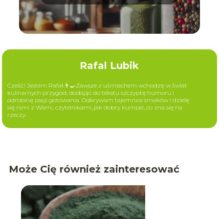
aromat
Rafal Lubik
Cześć! Jestem Rafał.👨‍🍳Zawsze z uśmiechem wchodzę w świat
kulinarnych przygód, dodając do tekstu szczyptę humoru i
odrobinę pasji gotowania. Odkrywam tajemnice smaków i dzielę
się nimi z Wami, czytelnikami, jak dobry kumpel, co zna się na
rzeczy.
Może Cię również zainteresować