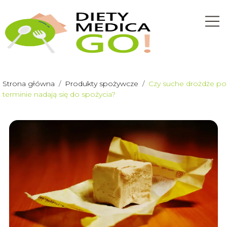
Strona główna
/
Produkty spożywcze
/
Czy suche drożdże po
terminie nadają się do spożycia?