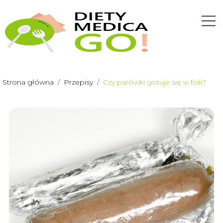
Strona główna
/
Przepisy
/
Czy parówki gotuje się w folii?