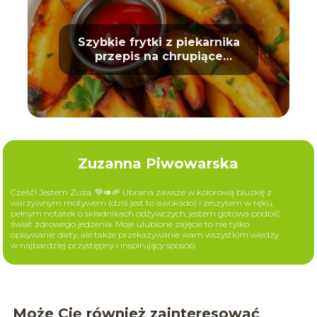
Szybkie frytki z piekarnika
przepis na chrupiące
ziemniaki
Zuzanna Piwowarska
Cześć! Jestem Zuza. 💚🥑🌱 Ubrana zawsze w kolorową bluzkę z
warzywnym motywem (dziś jest to awokado) i zeszytem w ręku,
pełnym notatek o składnikach odżywczych, jestem gotowa podbić
świat zdrowego jedzenia. Moje ulubione zajęcie to nie tylko
opisywanie diety, ale także przekazywanie wam wszystkim wiedzy
w najbardziej przystępny i inspirujący sposób.
Może Cię również zainteresować