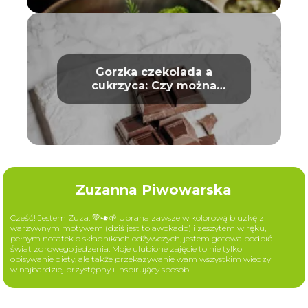
Gorzka czekolada a
cukrzyca: Czy można
bezpiecznie ją jeść?
Zuzanna Piwowarska
Cześć! Jestem Zuza. 💚🥑🌱 Ubrana zawsze w kolorową bluzkę z
warzywnym motywem (dziś jest to awokado) i zeszytem w ręku,
pełnym notatek o składnikach odżywczych, jestem gotowa podbić
świat zdrowego jedzenia. Moje ulubione zajęcie to nie tylko
opisywanie diety, ale także przekazywanie wam wszystkim wiedzy
w najbardziej przystępny i inspirujący sposób.