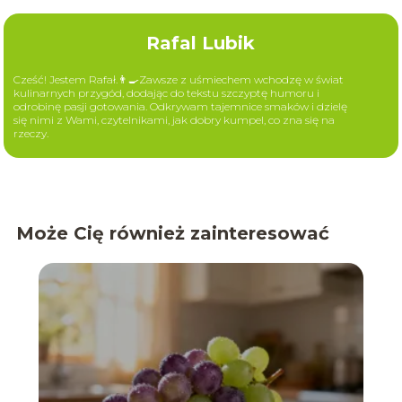
Rafal Lubik
Cześć! Jestem Rafał.👨‍🍳Zawsze z uśmiechem wchodzę w świat
kulinarnych przygód, dodając do tekstu szczyptę humoru i
odrobinę pasji gotowania. Odkrywam tajemnice smaków i dzielę
się nimi z Wami, czytelnikami, jak dobry kumpel, co zna się na
rzeczy.
Może Cię również zainteresować