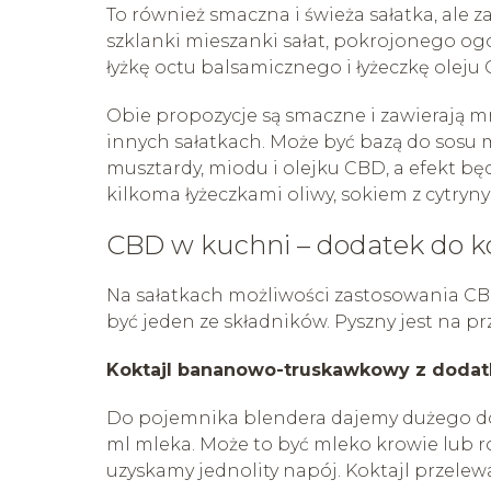
To również smaczna i świeża sałatka, ale
szklanki mieszanki sałat, pokrojonego ogó
łyżkę octu balsamicznego i łyżeczkę oleju
Obie propozycje są smaczne i zawierają 
innych sałatkach. Może być bazą do sosu
musztardy, miodu i olejku CBD, a efekt będ
kilkoma łyżeczkami oliwy, sokiem z cytryny
CBD w kuchni – dodatek do ko
Na sałatkach możliwości zastosowania CBD s
być jeden ze składników. Pyszny jest na 
Koktajl bananowo-truskawkowy z doda
Do pojemnika blendera dajemy dużego doj
ml mleka. Może to być mleko krowie lub ro
uzyskamy jednolity napój. Koktajl przele