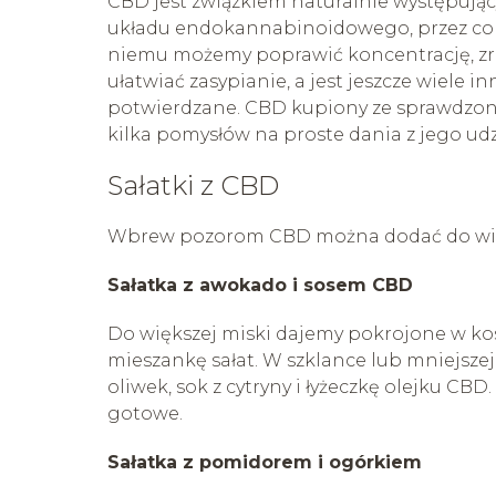
CBD jest związkiem naturalnie występują
układu endokannabinoidowego, przez co od
niemu możemy poprawić koncentrację, zre
ułatwiać zasypianie, a jest jeszcze wiele 
potwierdzane. CBD kupiony ze sprawdzone
kilka pomysłów na proste dania z jego ud
Sałatki z CBD
Wbrew pozorom CBD można dodać do większ
Sałatka z awokado i sosem CBD
Do większej miski dajemy pokrojone w kos
mieszankę sałat. W szklance lub mniejsze
oliwek, sok z cytryny i łyżeczkę olejku C
gotowe.
Sałatka z pomidorem i ogórkiem