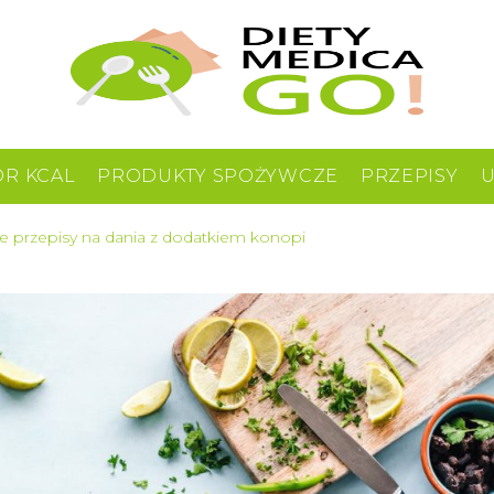
OR KCAL
PRODUKTY SPOŻYWCZE
PRZEPISY
e przepisy na dania z dodatkiem konopi