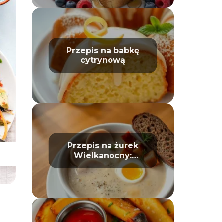
Przepis na babkę
cytrynową
Przepis na żurek
Wielkanocny:
tradycyjny i prosty