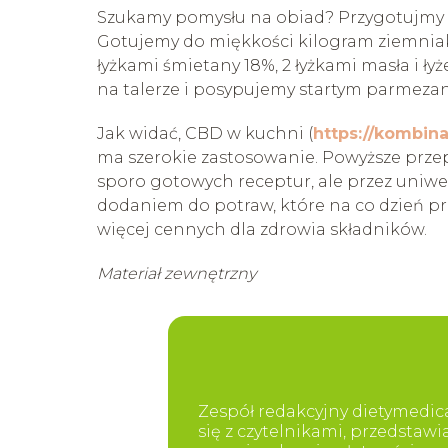
Szukamy pomysłu na obiad? Przygotujmy
Gotujemy do miękkości kilogram ziemniak
łyżkami śmietany 18%, 2 łyżkami masła i ł
na talerze i posypujemy startym parmeza
Jak widać, CBD w kuchni (
https://kombin
ma szerokie zastosowanie. Powyższe przepi
sporo gotowych receptur, ale przez uni
dodaniem do potraw, które na co dzień p
więcej cennych dla zdrowia składników.
Materiał zewnętrzny
Zespół redakcyjny dietymedica
się z czytelnikami, przedstaw