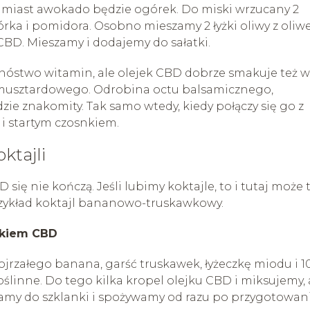
 zamiast awokado będzie ogórek. Do miski wrzucany 2
rka i pomidora. Osobno mieszamy 2 łyżki oliwy z oliwe
 CBD. Mieszamy i dodajemy do sałatki.
mnóstwo witamin, ale olejek CBD dobrze smakuje też w
 musztardowego. Odrobina octu balsamicznego,
zie znakomity. Tak samo wtedy, kiedy połączy się go z
 i startym czosnkiem.
ktajli
ię nie kończą. Jeśli lubimy koktajle, to i tutaj może 
przykład koktajl bananowo-truskawkowy.
tkiem CBD
rzałego banana, garść truskawek, łyżeczkę miodu i 1
ślinne. Do tego kilka kropel olejku CBD i miksujemy, 
wamy do szklanki i spożywamy od razu po przygotowani