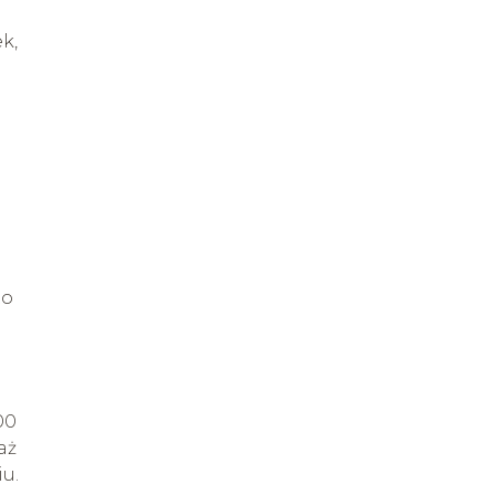
k,
to
00
aż
u.