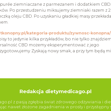
 purée ziemniaczane z parmezanem i dodatkiem CBD
ów. Po przestudzeniu miksujemy ziemniaki razem z 2
yżeczką oleju CBD. Po uzyskaniu gładkiej masy przekła
nem.
atkonopny.pl/kategoria-produktu/zywnosc-konopna/
sy to jedynie kilka przykładów, bo nie tylko znajdzie
wersalność CBD możemy eksperymentować z jego
rzygotowujemy. Zyskają nowy smak, a przy tym będą m
Redakcja dietymedicago.pl
go.pl z pasją zgłębia świat zdrowego odżywiania i diet
iając nawet złożone zagadnienia w prosty i przystępn