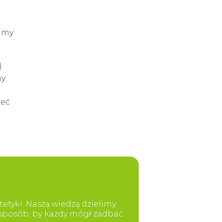
.
damy
)
my
ieć
etyki. Naszą wiedzą dzielimy
y sposób, by każdy mógł zadbać