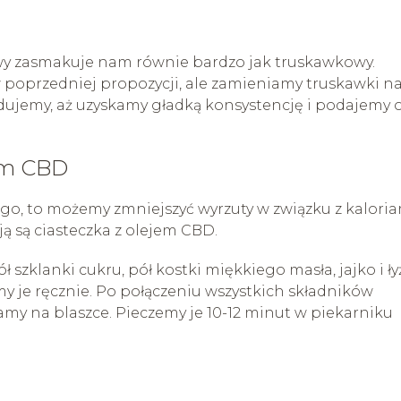
owy zasmakuje nam równie bardzo jak truskawkowy.
 poprzedniej propozycji, ale zamieniamy truskawki n
dujemy, aż uzyskamy gładką konsystencję i podajemy 
em CBD
go, to możemy zmniejszyć wyrzuty w związku z kaloria
 są ciasteczka z olejem CBD.
szklanki cukru, pół kostki miękkiego masła, jajko i ł
my je ręcznie. Po połączeniu wszystkich składników
amy na blaszce. Pieczemy je 10-12 minut w piekarniku