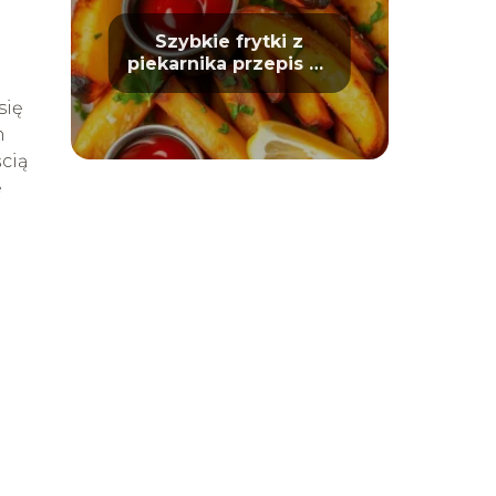
Szybkie frytki z
piekarnika przepis na
chrupiące ziemniaki
się
h
cią
ę