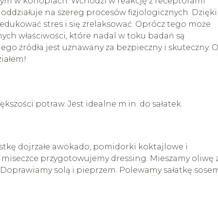
cym w konopiach. Wchodzi w reakcję z receptorami
działuje na szereg procesów fizjologicznych. Dzięki
dukować stres i się zrelaksować. Oprócz tego może
innych właściwości, które nadal w toku badań są
go źródła jest uznawany za bezpieczny i skuteczny. 
ziałem!
ości potraw. Jest idealne m.in. do sałatek.
tkę dojrzałe awokado, pomidorki koktajlowe i
j miseczce przygotowujemy dressing. Mieszamy oliwę 
BD. Doprawiamy solą i pieprzem. Polewamy sałatkę sosem