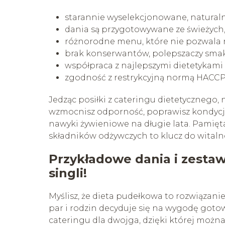
starannie wyselekcjonowane, natural
dania są przygotowywane ze świeżych
różnorodne menu, które nie pozwala 
brak konserwantów, polepszaczy smak
współpraca z najlepszymi dietetykami 
zgodność z restrykcyjną normą HACCP
Jedząc posiłki z cateringu dietetycznego, n
wzmocnisz odporność, poprawisz kondycję 
nawyki żywieniowe na długie lata. Pamię
składników odżywczych to klucz do witalno
Przykładowe dania i zestawy
singli!
Myślisz, że dieta pudełkowa to rozwiązanie
par i rodzin decyduje się na wygodę goto
cateringu dla dwojga, dzięki której możn