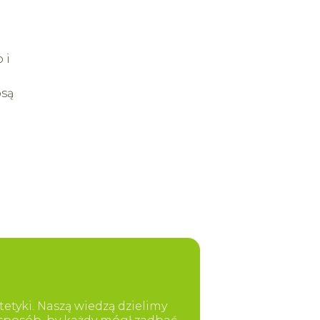
 i
osą
etyki. Naszą wiedzą dzielimy