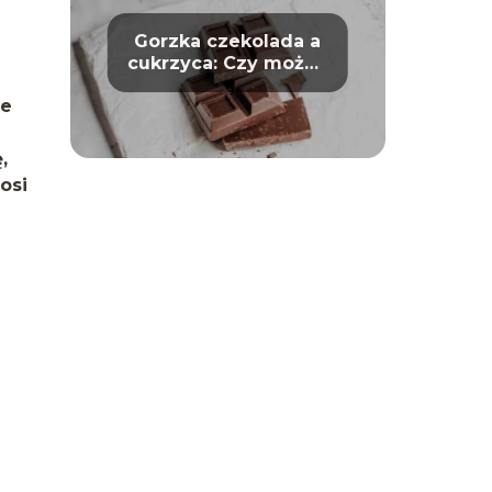
Gorzka czekolada a
cukrzyca: Czy można
bezpiecznie ją jeść?
że
,
osi