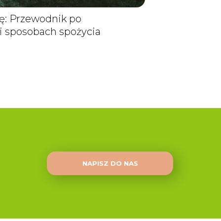
nę: Przewodnik po
i sposobach spożycia
NAPISZ DO NAS