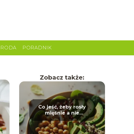
URODA
PORADNIK
Zobacz także:
Co jeść, żeby rosły
mięśnie a nie
tłuszcz? Dieta dla
sportowców