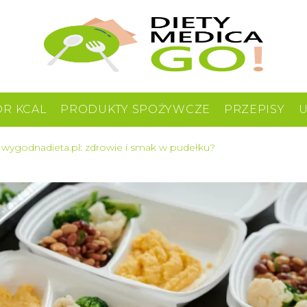
OR KCAL
PRODUKTY SPOŻYWCZE
PRZEPISY
d wygodnadieta.pl: zdrowie i smak w pudełku?