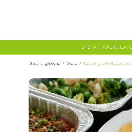
DIETA
KALKULAT
Strona główna
/
Dieta
/
Catering dietetyczny o