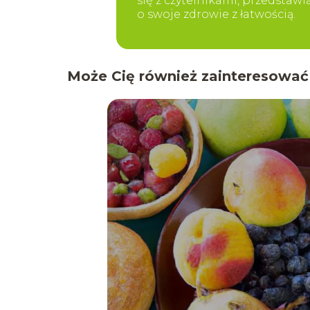
się z czytelnikami, przedstaw
o swoje zdrowie z łatwością.
Może Cię również zainteresować