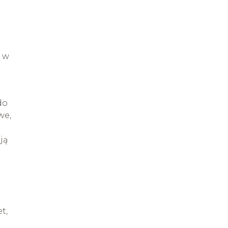
e w
do
we,
ją
t,