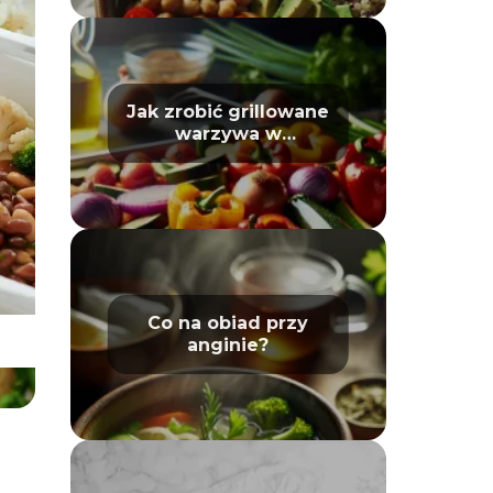
Jak zrobić grillowane
warzywa w
piekarniku – poradnik
Co na obiad przy
anginie?