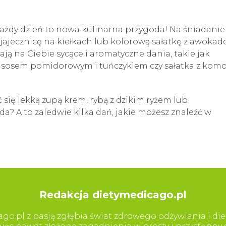
Każdy dzień to nowa kulinarna przygoda! Na śniadanie
ajecznicę na kiełkach lub kolorową sałatkę z awokado
ą na Ciebie sycące i aromatyczne dania, takie jak
 sosem pomidorowym i tuńczykiem czy sałatka z kom
się lekką zupą krem, rybą z dzikim ryżem lub
da? A to zaledwie kilka dań, jakie możesz znaleźć w
Redakcja dietymedicago.pl
go.pl z pasją zgłębia świat zdrowego odżywiania i diet