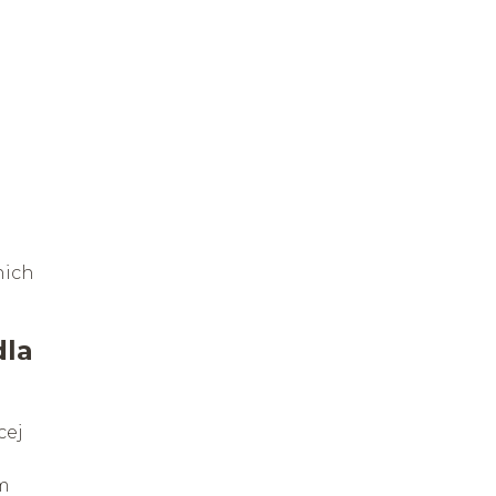
nich
dla
cej
ym