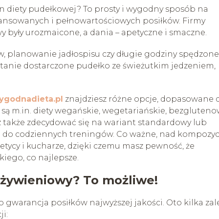
n diety pudełkowej? To prosty i wygodny sposób na
ansowanych i pełnowartościowych posiłków. Firmy
awy były urozmaicone, a dania – apetyczne i smaczne.
w, planowanie jadłospisu czy długie godziny spędzon
stanie dostarczone pudełko ze świeżutkim jedzeniem,
ygodnadieta.pl
znajdziesz różne opcje, dopasowane 
u są m.in. diety wegańskie, wegetariańskie, bezgluteno
z także zdecydować się na wariant standardowy lub
gii do codziennych treningów. Co ważne, nad kompozyc
tycy i kucharze, dzięki czemu masz pewność, że
iego, co najlepsze.
 żywieniowy? To możliwe!
 gwarancja posiłków najwyższej jakości. Oto kilka zale
i: