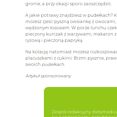
gronie, a przy okazji sporo zaoszczędzić.
A jakie potrawy znajdziesz w pudełkach? 
możesz zjeść pyszną owsiankę z owocami, j
wędzonym łososiem. W porze lunchu czekaj
pieczony kurczak z warzywami, makaron z
ryżową i pieczoną papryką.
Na kolację natomiast możesz rozkoszować 
placuszkami z cukinii. Brzmi pysznie, praw
swoich
pudełkach.
Artykuł sponsorowany
Zespół redakcyjny dietymedica