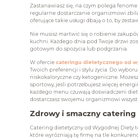
Zastanawiasz się, na czym polega fenome
regularne dostarczanie organizmowi zbil
oferujące takie usługi dbają o to, by zest
Nie musisz martwić się o robienie zakupó
kuchni. Każdego dnia pod Twoje drzwi zo
gotowym do spożycia lub podgrzania.
W ofercie
cateringu dietetycznego od w
Twoich preferencji i stylu życia. Do wybor
niskokaloryczne czy ketogeniczne. Możes
sportowy, jeśli potrzebujesz więcej ener
każdego menu czuwają doświadczeni diete
dostarczasz swojemu organizmowi wszystk
Zdrowy i smaczny catering
Catering dietetyczny od Wygodnej Diety to
które wyróżniają tę firmę na tle konkurencj