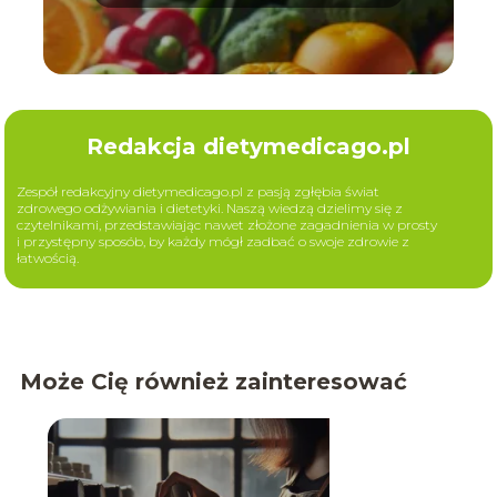
macierzyństwa
Redakcja dietymedicago.pl
Zespół redakcyjny dietymedicago.pl z pasją zgłębia świat
zdrowego odżywiania i dietetyki. Naszą wiedzą dzielimy się z
czytelnikami, przedstawiając nawet złożone zagadnienia w prosty
i przystępny sposób, by każdy mógł zadbać o swoje zdrowie z
łatwością.
Może Cię również zainteresować