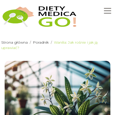
Strona główna
/
Poradnik
/
Wanilia: Jak rośnie i jak ją
uprawiać?