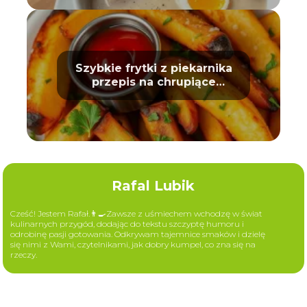
Szybkie frytki z piekarnika
przepis na chrupiące
ziemniaki
Rafal Lubik
Cześć! Jestem Rafał.👨‍🍳Zawsze z uśmiechem wchodzę w świat
kulinarnych przygód, dodając do tekstu szczyptę humoru i
odrobinę pasji gotowania. Odkrywam tajemnice smaków i dzielę
się nimi z Wami, czytelnikami, jak dobry kumpel, co zna się na
rzeczy.