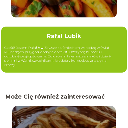
Rafal Lubik
Cześć! Jestem Rafał.👨‍🍳Zawsze z uśmiechem wchodzę w świat
kulinarnych przygód, dodając do tekstu szczyptę humoru i
odrobinę pasji gotowania. Odkrywam tajemnice smaków i dzielę
się nimi z Wami, czytelnikami, jak dobry kumpel, co zna się na
rzeczy.
Może Cię również zainteresować