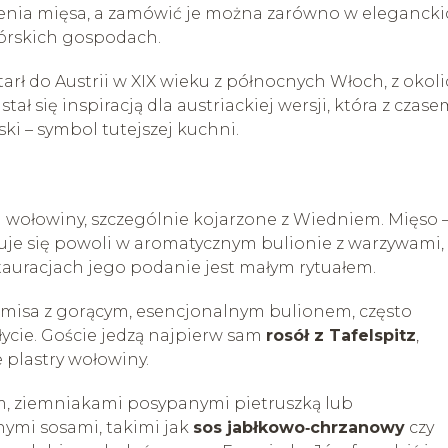
pienia mięsa, a zamówić je można zarówno w eleganck
górskich gospodach.
rł do Austrii w XIX wieku z północnych Włoch, z okoli
tał się inspiracją dla austriackiej wersji, która z czas
ki – symbol tutejszej kuchni.
 wołowiny, szczególnie kojarzone z Wiedniem. Mięso 
otuje się powoli w aromatycznym bulionie z warzywami,
stauracjach jego podanie jest małym rytuałem.
na misa z gorącym, esencjonalnym bulionem, często
cie. Goście jedzą najpierw sam
rosół z Tafelspitz
,
 plastry wołowiny.
em, ziemniakami posypanymi pietruszką lub
ymi sosami, takimi jak
sos jabłkowo‑chrzanowy
czy