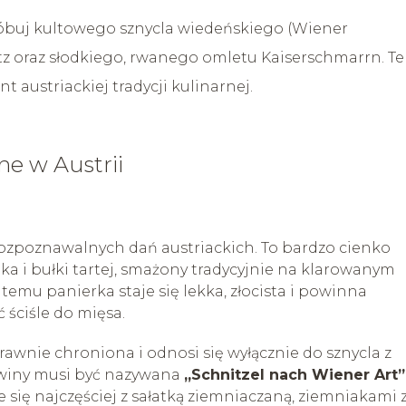
próbuj kultowego sznycla wiedeńskiego (Wiener
itz oraz słodkiego, rwanego omletu Kaiserschmarrn. Te
 austriackiej tradycji kulinarnej.
ne w Austrii
rozpoznawalnych dań austriackich. To bardzo cienko
ajka i bułki tartej, smażony tradycyjnie na klarowanym
temu panierka staje się lekka, złocista i powinna
 ściśle do mięsa.
prawnie chroniona i odnosi się wyłącznie do sznycla z
owiny musi być nazywana
„Schnitzel nach Wiener Art”
 się najczęściej z sałatką ziemniaczaną, ziemniakami 