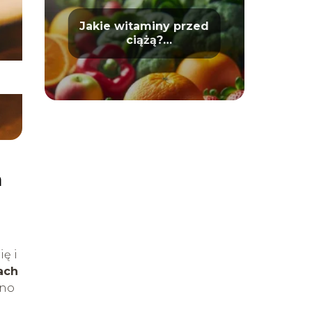
Jakie witaminy przed
ciążą?
Przygotowanie do
macierzyństwa
a
ę i
ach
dno