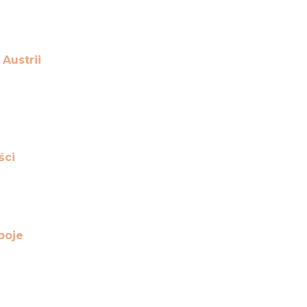
Austrii
ści
poje