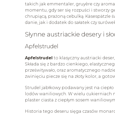
takich jak emmentaler, gruyère czy aromat
momentu, gdy ser się rozpuści i stworzy g
chrupiącą, prażoną cebulką. Käsespätzle 
danie, jak i dodatek do sałatek czy surówek
Słynne austriackie desery i sł
Apfelstrudel
Apfelstrudel
to klasyczny austriacki dese
Składa się z bardzo cienkiego, elastyczneg
prześwitywało, oraz aromatycznego nadzien
zwinięciu piecze się na złoty kolor, a got
Strudel jabłkowy podawany jest na ciepło 
lodów waniliowych. W wielu cukierniac
plaster ciasta z ciepłym sosem waniliowym
Historia tego deseru sięga czasów monarch