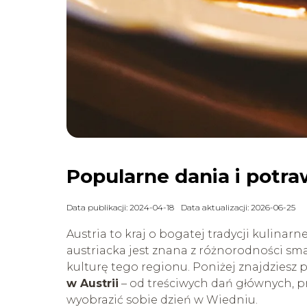
Popularne dania i potraw
Data publikacji: 2024-04-18
Data aktualizacji: 2026-06-25
Austria to kraj o bogatej tradycji kulinarn
austriacka jest znana z różnorodności sma
kulturę tego regionu. Poniżej znajdziesz
w Austrii
– od treściwych dań głównych, pr
wyobrazić sobie dzień w Wiedniu.