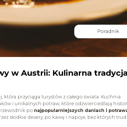
Poradnik
y w Austrii: Kulinarna tradycj
ej, która przyciąga turystów z całego świata. Kuchnia
ków i unikalnych potraw, które odzwierciedlają histori
 przewodnik po
najpopularniejszych daniach i potraw
zez słodkie desery, po kawę i napoje, bez których tru