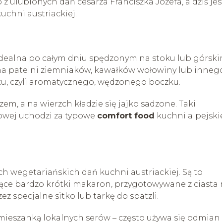
 z ulubionych dań cesarza Franciszka Józefa, a dziś jes
uchni austriackiej.
 idealna po całym dniu spędzonym na stoku lub górsk
 na patelni ziemniaków, kawałków wołowiny lub inneg
u, czyli aromatycznego, wędzonego boczku.
zem, a na wierzch kładzie się jajko sadzone. Taki
iowej uchodzi za typowe
comfort food
kuchni alpejskie
ch wegetariańskich dań kuchni austriackiej. Są to
jące bardzo krótki makaron, przygotowywane z ciasta
ez specjalne sitko lub tarkę do spätzli.
mieszanką lokalnych serów – często używa się odmian