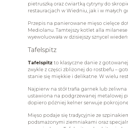
pietruszką oraz ćwiartką cytryny do skro
restauracjach w Wiedniu, jak i w małych 
Przepis na panierowane mięso cielęce dota
Mediolanu. Tamtejszy kotlet alla milanese s
wyewoluowała w dzisiejszy sznycel wiedeńs
Tafelspitz
Tafelspitz
to klasyczne danie z gotowanej
zwykle z części zbliżonej do rostbefu – g
stanie się miękkie i delikatne. W wielu re
Najpierw na stół trafia garnek lub żeliw
ustawiona na podgrzewanej metalowej pły
dopiero później kelner serwuje pokrojone
Mięso podaje się tradycyjnie ze szpinaki
podsmażonymi ziemniakami oraz specjaln