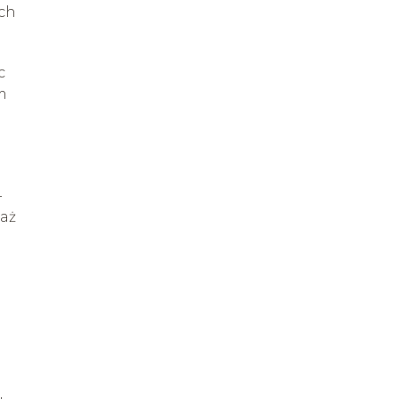
ich
c
em
–
 aż