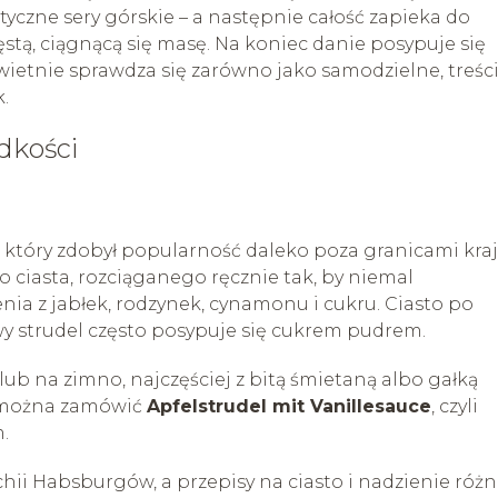
yczne sery górskie – a następnie całość zapieka do
ęstą, ciągnącą się masę. Na koniec danie posypuje się
świetnie sprawdza się zarówno jako samodzielne, treśc
.
odkości
r, który zdobył popularność daleko poza granicami kraj
o ciasta, rozciąganego ręcznie tak, by niemal
ia z jabłek, rodzynek, cynamonu i cukru. Ciasto po
owy strudel często posypuje się cukrem pudrem.
lub na zimno, najczęściej z bitą śmietaną albo gałką
h można zamówić
Apfelstrudel mit Vanillesauce
, czyli
.
ii Habsburgów, a przepisy na ciasto i nadzienie różn