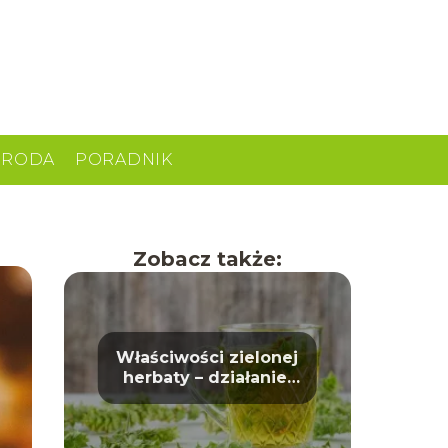
URODA
PORADNIK
Zobacz także:
Właściwości zielonej
herbaty – działanie,
korzyści i wpływ na
zdrowie