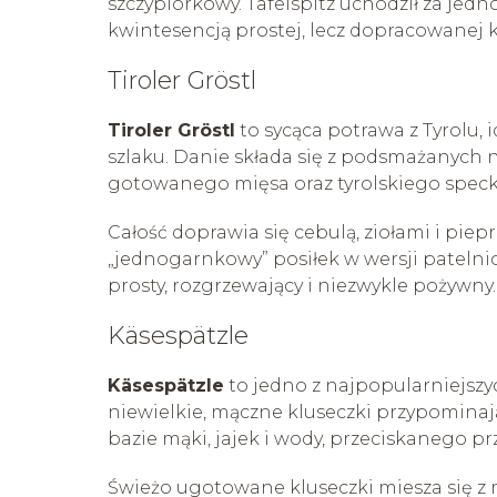
szczypiorkowy. Tafelspitz uchodził za jedno
kwintesencją prostej, lecz dopracowanej k
Tiroler Gröstl
Tiroler Gröstl
to sycąca potrawa z Tyrolu,
szlaku. Danie składa się z podsmażanych
gotowanego mięsa oraz tyrolskiego speck
Całość doprawia się cebulą, ziołami i piepr
„jednogarnkowy” posiłek w wersji pateln
prosty, rozgrzewający i niezwykle pożywny.
Käsespätzle
Käsespätzle
to jedno z najpopularniejszy
niewielkie, mączne kluseczki przypomina
bazie mąki, jajek i wody, przeciskanego prz
Świeżo ugotowane kluseczki miesza się z 