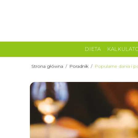
DIETA
KALKULAT
Strona główna
/
Poradnik
/
Popularne dania i po