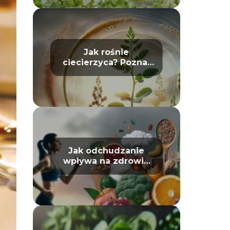
Jak rośnie
ciecierzyca? Poznaj
jej cykl życia
Jak odchudzanie
wpływa na zdrowie
psychiczne: mit czy
prawda?