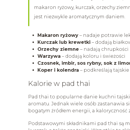
makaron ryżowy, kurczak, orzechy ziemn
jest niezwykle aromatycznym daniem.
Makaron ryżowy
– nadaje potrawie le
Kurczak lub krewetki
– dodają białk
Orzechy ziemne
– nadają chrupkości
Warzywa
– dodają koloru i świeżości
Czosnek, imbir, sos rybny, sok z limo
Koper i kolendra
– podkreślają tajski
Kalorie w pad thai
Pad thai to popularne danie kuchni tajsk
aromatu. Jednak wiele osób zastanawia się, 
bogatym źródłem energii, a kaloryczność 
Podstawowymi składnikami pad thai są makar