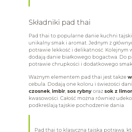
Składniki pad thai
Pad thai to popularne danie kuchni tajski
unikalny smak i aromat. Jednym z główny
potrawie lekkość i delikatność. Kolejnym
dodają danie białkowego bogactwa. Do pa
potrawie chrupkości i dodatkowego smak
Ważnym elementem pad thai jest także
w
cebula. Dodają one koloru i świeżości dan
czosnek
,
imbir
,
sos rybny
oraz
sok z limo
kwasowości. Całość można również udek
podkreślają tajskie pochodzenie dania.
Pad thai to klasyczna tajska potrawa, kt