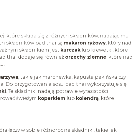
ej, które składa się z różnych składników, nadając mu
ch składników pad thai są
makaron ryżowy
, który nad
 ważnym składnikiem jest
kurczak
lub krewetki, które
d thai dodaje się również
orzechy ziemne
, które na
u.
arzywa
, takie jak marchewka, kapusta pekińska czy
ia. Do przygotowania sosu pad thai wykorzystuje się
nki
. Te składniki nadają potrawie wyrazistości i
orować świeżym
koperkiem
lub
kolendrą
, które
óra łączy w sobie różnorodne składniki, takie jak