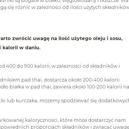
kładniki są bogate w białko, węglowodany i tłuszcze. Wa
ą się różnić w zależności od ilości użytych składników
rto zwrócić uwagę na ilość użytego oleju i sosu,
 kalorii w daniu.
d 400 do 900 kalorii, w zależności od składników i
nikiem pad thai, dostarcza około 200-400 kalorii.
ódło białka w pad thai, zawiera około 100-200 kalorii n
tki lub kurczaka, możemy spodziewać się dodatkowyc
arkowanej kaloryczności, które może dostarczyć nam
dpowiednich proporcjach składników i zwracać uwag