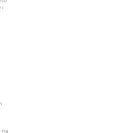
rto
 i
a
h
ę na