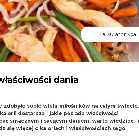
Kalkulator kcal
i właściwości dania
óre zdobyło sobie wielu miłośników na całym świecie.
kalorii dostarcza i jakie posiada właściwości
yć smacznym i sycącym daniem, warto wiedzieć, j
z się więcej o kaloriach i właściwościach tego