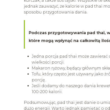
kurczak, a także sos tajski. Wszystkie te s
jednak zauważyć, że kalorie w pad thai mog
sposobu przygotowania dania.
Podczas przygotowywania pad thai, wa
które mogą wpłynąć na całkowitą ilość
Jedna porcja pad thai może zawierać o
wielkości porcji.
Makaron ryżowy, będący głównym skład
Tofu, który często jest używany jako źr
porcję.
Jeśli dodamy do naszego dania krewe
100-200 kalorii.
Podsumowując, pad thai jest danie o umi
dużo energii. Warto jednak pamiętać o o