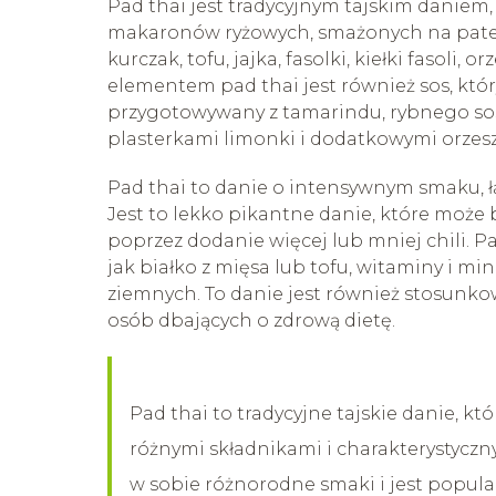
Pad thai jest tradycyjnym tajskim daniem, 
makaronów ryżowych, smażonych na patelni
kurczak, tofu, jajka, fasolki, kiełki fasoli,
elementem pad thai jest również sos, któr
przygotowywany z tamarindu, rybnego sosu,
plasterkami limonki i dodatkowymi orzes
Pad thai to danie o intensywnym smaku, łą
Jest to lekko pikantne danie, które moż
poprzez dodanie więcej lub mniej chili. Pa
jak białko z mięsa lub tofu, witaminy i min
ziemnych. To danie jest również stosunko
osób dbających o zdrową dietę.
Pad thai to tradycyjne tajskie danie, 
różnymi składnikami i charakterystyczny
w sobie różnorodne smaki i jest popula