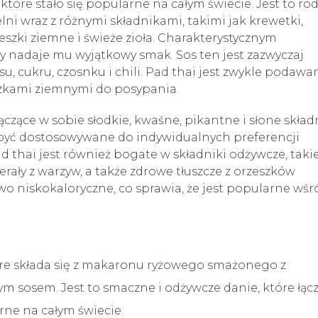
które stało się popularne na całym świecie. Jest to rod
 wraz z różnymi składnikami, takimi jak krewetki,
 orzeszki ziemne i świeże zioła. Charakterystycznym
y nadaje mu wyjątkowy smak. Sos ten jest zazwyczaj
 cukru, czosnku i chili. Pad thai jest zwykle podawa
zkami ziemnymi do posypania.
czące w sobie słodkie, kwaśne, pikantne i słone składn
e być dostosowywane do indywidualnych preferencji
d thai jest również bogate w składniki odżywcze, taki
erały z warzyw, a także zdrowe tłuszcze z orzeszków
wo niskokaloryczne, co sprawia, że jest popularne wśr
które składa się z makaronu ryżowego smażonego z
m sosem. Jest to smaczne i odżywcze danie, które łąc
rne na całym świecie.