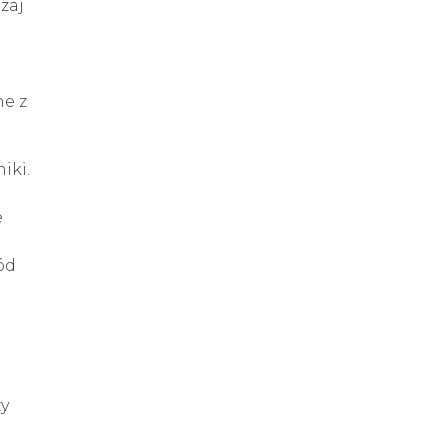
zaj
ne z
iki.
e
ód
zy