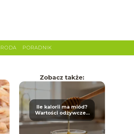
URODA
PORADNIK
Zobacz także:
Ile kalorii ma miód?
Wartości odżywcze i
właściwości