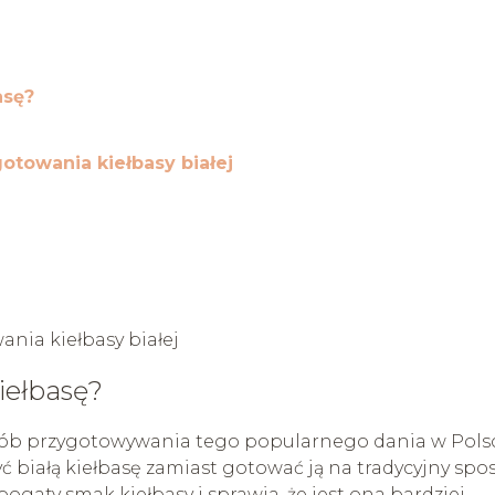
asę?
towania kiełbasy białej
nia kiełbasy białej
iełbasę?
posób przygotowywania tego popularnego dania w Pols
 białą kiełbasę zamiast gotować ją na tradycyjny spo
gaty smak kiełbasy i sprawia, że jest ona bardziej