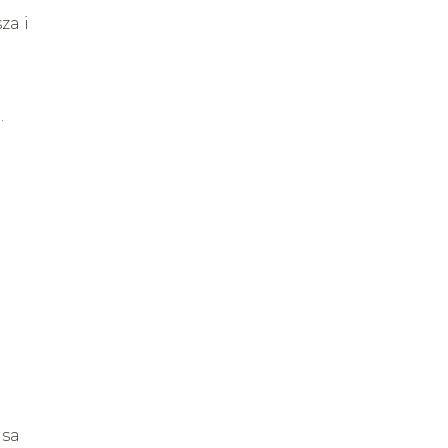
za i
.
asa