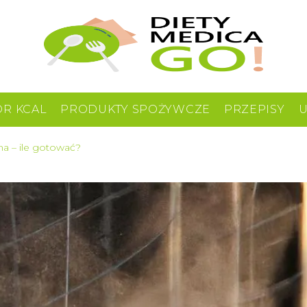
OR KCAL
PRODUKTY SPOŻYWCZE
PRZEPISY
na – ile gotować?