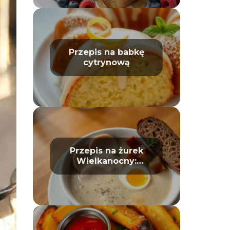
Przepis na babkę
cytrynową
Przepis na żurek
Wielkanocny:
tradycyjny i prosty