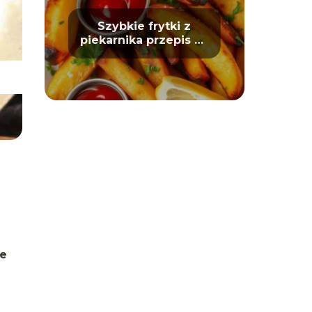
Szybkie frytki z
piekarnika przepis na
chrupiące ziemniaki
ie