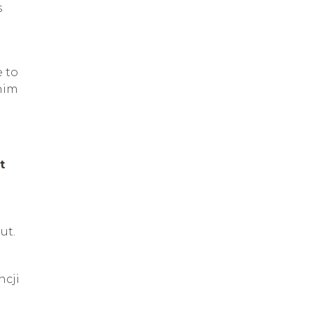
s
 to
nim
t
ut.
ncji