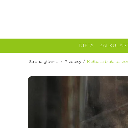
DIETA
KALKULAT
Strona główna
/
Przepisy
/
Kiełbasa biała parzo