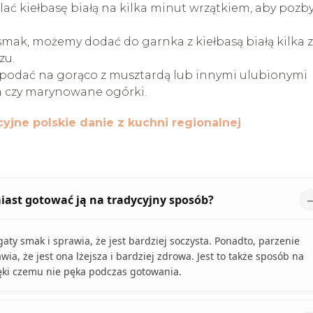
ć kiełbasę białą na kilka minut wrzątkiem, aby pozb
smak, możemy dodać do garnka z kiełbasą białą kilka zi
zu.
 podać na gorąco z musztardą lub innymi ulubionymi
a czy marynowane ogórki.
cyjne polskie danie z kuchni regionalnej
miast gotować ją na tradycyjny sposób?
aty smak i sprawia, że jest bardziej soczysta. Ponadto, parzenie
ia, że jest ona lżejsza i bardziej zdrowa. Jest to także sposób na
ięki czemu nie pęka podczas gotowania.