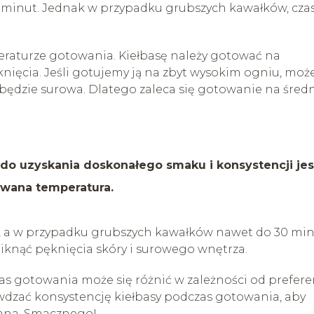
 minut. Jednak w przypadku grubszych kawałków, cza
eraturze gotowania. Kiełbasę należy gotować na
ięcia. Jeśli gotujemy ją na zbyt wysokim ogniu, może
 będzie surowa. Dlatego zaleca się gotowanie na śred
 do uzyskania doskonałego smaku i konsystencji jes
owana temperatura.
ut, a w przypadku grubszych kawałków nawet do 30 min
knąć pęknięcia skóry i surowego wnętrza.
zas gotowania może się różnić w zależności od prefere
wdzać konsystencję kiełbasy podczas gotowania, aby
wana. Smacznego!