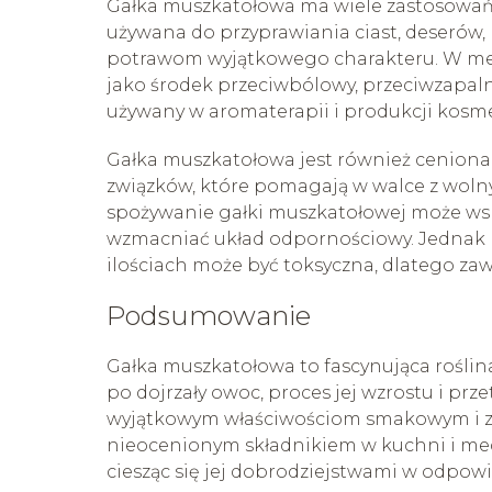
Gałka muszkatołowa ma wiele zastosowań,
używana do przyprawiania ciast, deserów, 
potrawom wyjątkowego charakteru. W med
jako środek przeciwbólowy, przeciwzapalny
używany w aromaterapii i produkcji kosm
Gałka muszkatołowa jest również ceniona 
związków, które pomagają w walce z woln
spożywanie gałki muszkatołowej może wsp
wzmacniać układ odpornościowy. Jednak 
ilościach może być toksyczna, dlatego zaw
Podsumowanie
Gałka muszkatołowa to fascynująca roślina
po dojrzały owoc, proces jej wzrostu i pr
wyjątkowym właściwościom smakowym i z
nieocenionym składnikiem w kuchni i med
ciesząc się jej dobrodziejstwami w odpowi