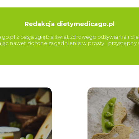
Redakcja dietymedicago.pl
go.pl z pasją zgłębia świat zdrowego odżywiania i diet
iając nawet złożone zagadnienia w prosty i przystępn