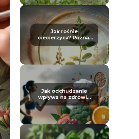
Jak rośnie
ciecierzyca? Poznaj
jej cykl życia
Jak odchudzanie
wpływa na zdrowie
psychiczne: mit czy
prawda?