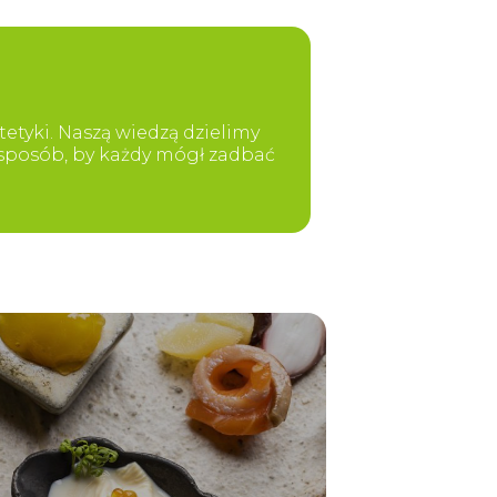
etyki. Naszą wiedzą dzielimy
y sposób, by każdy mógł zadbać