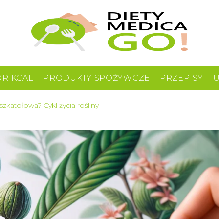
OR KCAL
PRODUKTY SPOŻYWCZE
PRZEPISY
zkatołowa? Cykl życia rośliny