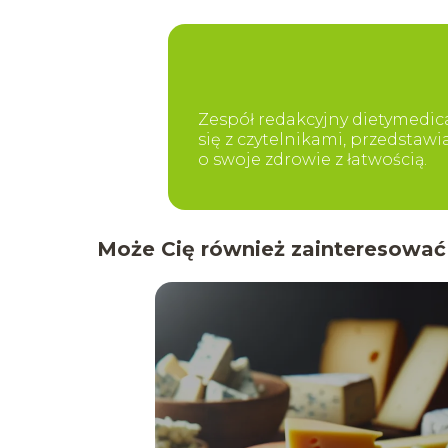
Zespół redakcyjny dietymedica
się z czytelnikami, przedstaw
o swoje zdrowie z łatwością.
Może Cię również zainteresować