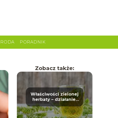
URODA
PORADNIK
Zobacz także:
Właściwości zielonej
herbaty – działanie,
korzyści i wpływ na
zdrowie