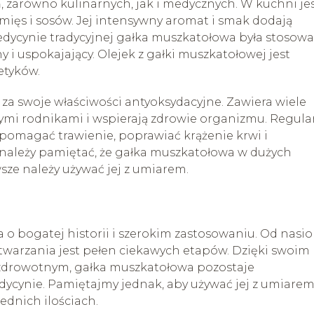
 zarówno kulinarnych, jak i medycznych. W kuchni je
mięs i sosów. Jej intensywny aromat i smak dodają
ycynie tradycyjnej gałka muszkatołowa była stosow
 i uspokajający. Olejek z gałki muszkatołowej jest
etyków.
za swoje właściwości antyoksydacyjne. Zawiera wiele
ymi rodnikami i wspierają zdrowie organizmu. Regula
omagać trawienie, poprawiać krążenie krwi i
należy pamiętać, że gałka muszkatołowa w dużych
sze należy używać jej z umiarem.
 o bogatej historii i szerokim zastosowaniu. Od nasi
zetwarzania jest pełen ciekawych etapów. Dzięki swoim
drowotnym, gałka muszkatołowa pozostaje
ycynie. Pamiętajmy jednak, aby używać jej z umiarem
ednich ilościach.