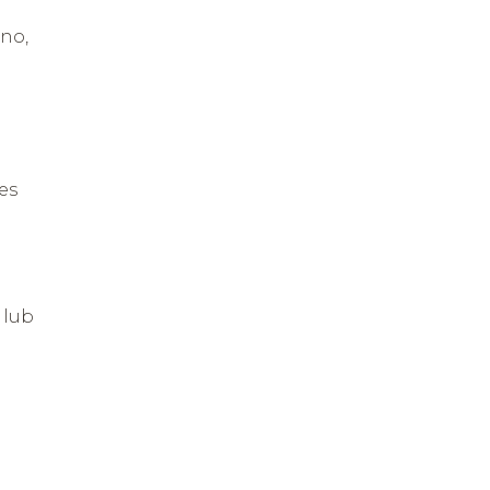
ono,
es
 lub