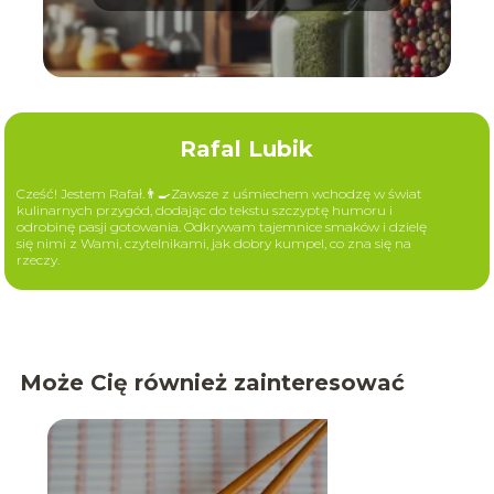
aromat
Rafal Lubik
Cześć! Jestem Rafał.👨‍🍳Zawsze z uśmiechem wchodzę w świat
kulinarnych przygód, dodając do tekstu szczyptę humoru i
odrobinę pasji gotowania. Odkrywam tajemnice smaków i dzielę
się nimi z Wami, czytelnikami, jak dobry kumpel, co zna się na
rzeczy.
Może Cię również zainteresować