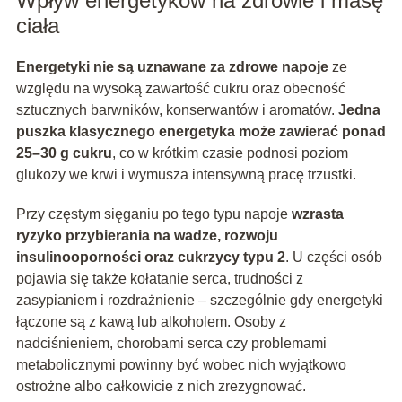
Wpływ energetyków na zdrowie i masę
ciała
Energetyki nie są uznawane za zdrowe napoje
ze
względu na wysoką zawartość cukru oraz obecność
sztucznych barwników, konserwantów i aromatów.
Jedna
puszka klasycznego energetyka może zawierać ponad
25–30 g cukru
, co w krótkim czasie podnosi poziom
glukozy we krwi i wymusza intensywną pracę trzustki.
Przy częstym sięganiu po tego typu napoje
wzrasta
ryzyko przybierania na wadze, rozwoju
insulinooporności oraz cukrzycy typu 2
. U części osób
pojawia się także kołatanie serca, trudności z
zasypianiem i rozdrażnienie – szczególnie gdy energetyki
łączone są z kawą lub alkoholem. Osoby z
nadciśnieniem, chorobami serca czy problemami
metabolicznymi powinny być wobec nich wyjątkowo
ostrożne albo całkowicie z nich zrezygnować.