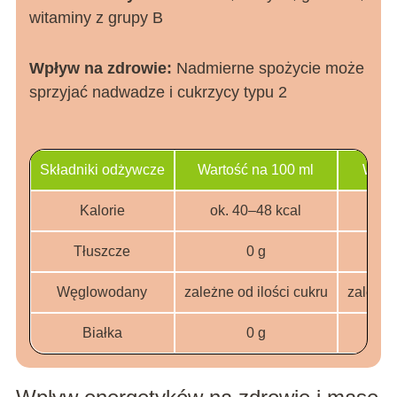
witaminy z grupy B
Wpływ na zdrowie:
Nadmierne spożycie może
sprzyjać nadwadze i cukrzycy typu 2
Składniki odżywcze
Wartość na 100 ml
Warto
Kalorie
ok. 40–48 kcal
10
Tłuszcze
0 g
Węglowodany
zależne od ilości cukru
zależne
Białka
0 g