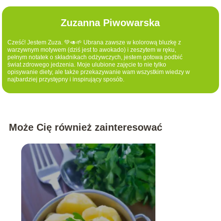
Zuzanna Piwowarska
Cześć! Jestem Zuza. 💚🥑🌱 Ubrana zawsze w kolorową bluzkę z
warzywnym motywem (dziś jest to awokado) i zeszytem w ręku,
pełnym notatek o składnikach odżywczych, jestem gotowa podbić
świat zdrowego jedzenia. Moje ulubione zajęcie to nie tylko
opisywanie diety, ale także przekazywanie wam wszystkim wiedzy w
najbardziej przystępny i inspirujący sposób.
Może Cię również zainteresować