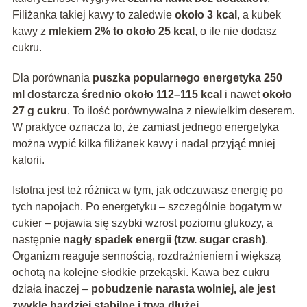
Filiżanka takiej kawy to zaledwie
około 3 kcal
, a kubek
kawy z
mlekiem 2% to około 25 kcal
, o ile nie dodasz
cukru.
Dla porównania
puszka popularnego energetyka 250
ml dostarcza średnio około 112–115 kcal
i nawet
około
27 g cukru
. To ilość porównywalna z niewielkim deserem.
W praktyce oznacza to, że zamiast jednego energetyka
można wypić kilka filiżanek kawy i nadal przyjąć mniej
kalorii.
Istotna jest też różnica w tym, jak odczuwasz energię po
tych napojach. Po energetyku – szczególnie bogatym w
cukier – pojawia się szybki wzrost poziomu glukozy, a
następnie
nagły spadek energii (tzw. sugar crash)
.
Organizm reaguje sennością, rozdrażnieniem i większą
ochotą na kolejne słodkie przekąski. Kawa bez cukru
działa inaczej –
pobudzenie narasta wolniej, ale jest
zwykle bardziej stabilne i trwa dłużej
.