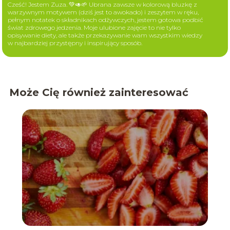
Cześć! Jestem Zuza. 💚🥑🌱 Ubrana zawsze w kolorową bluzkę z
warzywnym motywem (dziś jest to awokado) i zeszytem w ręku,
pełnym notatek o składnikach odżywczych, jestem gotowa podbić
świat zdrowego jedzenia. Moje ulubione zajęcie to nie tylko
opisywanie diety, ale także przekazywanie wam wszystkim wiedzy
w najbardziej przystępny i inspirujący sposób.
Może Cię również zainteresować