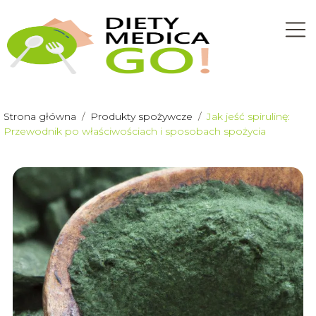
Strona główna
/
Produkty spożywcze
/
Jak jeść spirulinę:
Przewodnik po właściwościach i sposobach spożycia