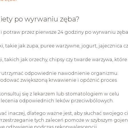
diety po wyrwaniu zęba?
i potraw przez pierwsze 24 godziny po wyrwaniu zęba
, takie jak zupa, puree warzywne, jogurt, jajecznica c
, takich jak orzechy, chipsy czy twarde warzywa, które
aby utrzymać odpowiednie nawodnienie organizmu.
owodować zwiększoną krwawienie i opóźnić proces
onsultuj się z lekarzem lub stomatologiem w celu
alecenia odpowiednich leków przeciwbólowych.
ć inaczej, dlatego ważne jest, aby słuchać swojego ci
Przestrzeganie tych zaleceń pomoże w szybszym gojen
we odżywienie podczas rekonwalescencji.