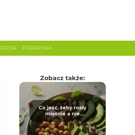
URODA
PORADNIK
Zobacz także:
Co jeść, żeby rosły
mięśnie a nie
tłuszcz? Dieta dla
sportowców