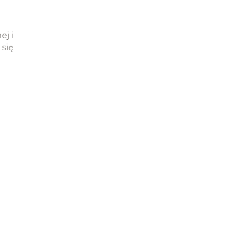
ej i
 się