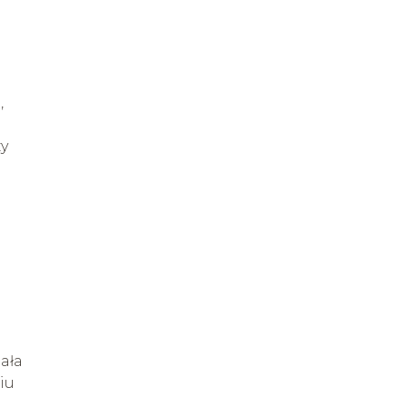
,
zy
ała
iu