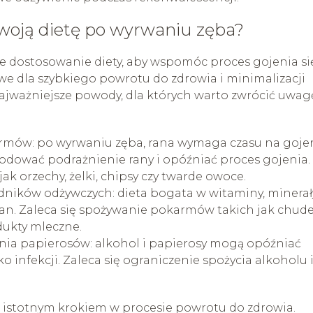
woją dietę po wyrwaniu zęba?
 dostosowanie diety, aby wspomóc proces gojenia si
we dla szybkiego powrotu do zdrowia i minimalizacji
ajważniejsze powody, dla których warto zwrócić uwag
rmów: po wyrwaniu zęba, rana wymaga czasu na gojen
odować podrażnienie rany i opóźniać proces gojenia.
k orzechy, żelki, chipsy czy twarde owoce.
dników odżywczych: dieta bogata w witaminy, minerały
an. Zaleca się spożywanie pokarmów takich jak chud
odukty mleczne.
enia papierosów: alkohol i papierosy mogą opóźniać
ko infekcji. Zaleca się ograniczenie spożycia alkoholu 
 istotnym krokiem w procesie powrotu do zdrowia.