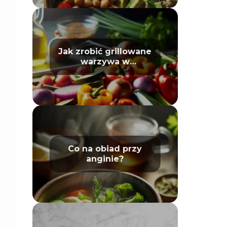
Jak zrobić grillowane
warzywa w
piekarniku – poradnik
Co na obiad przy
anginie?