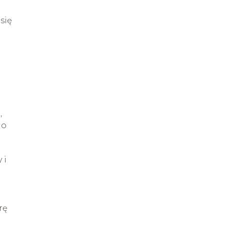
się
,
do
 i
rę