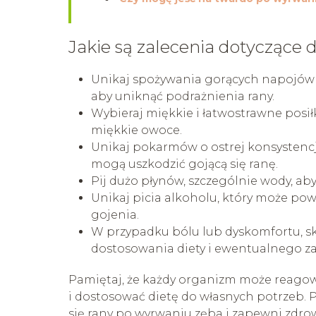
Jakie są zalecenia dotyczące 
Unikaj spożywania gorących napojów 
aby uniknąć podrażnienia rany.
Wybieraj miękkie i łatwostrawne posiłki
miękkie owoce.
Unikaj pokarmów o ostrej konsystencji
mogą uszkodzić gojącą się ranę.
Pij dużo płynów, szczególnie wody, 
Unikaj picia alkoholu, który może p
gojenia.
W przypadku bólu lub dyskomfortu, sk
dostosowania diety i ewentualnego z
Pamiętaj, że każdy organizm może reagowa
i dostosować dietę do własnych potrzeb. 
się rany po wyrwaniu zęba i zapewni zdro