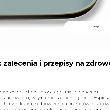
Dieta
 zalecenia i przepisy na zdrow
anizm przechodzi proces gojenia i regeneracji.
 kluczową rolę w tym procesie, pomagając przyśpiesz
owikłań. Znalezienie odpowiednich przepisów na zdrow
ne, dlatego w tym artykule przedstawimy zalecenia