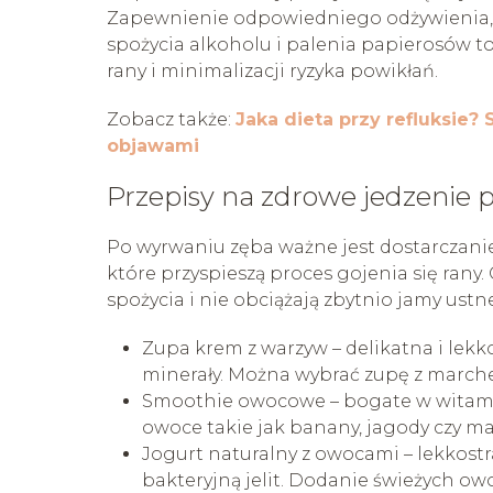
Zapewnienie odpowiedniego odżywienia,
spożycia alkoholu i palenia papierosów t
rany i minimalizacji ryzyka powikłań.
Zobacz także:
Jaka dieta przy refluksie?
objawami
Przepisy na zdrowe jedzenie 
Po wyrwaniu zęba ważne jest dostarczan
które przyspieszą proces gojenia się rany.
spożycia i nie obciążają zbytnio jamy ustne
Zupa krem z warzyw – delikatna i lek
minerały. Można wybrać zupę z marche
Smoothie owocowe – bogate w witamin
owoce takie jak banany, jagody czy m
Jogurt naturalny z owocami – lekkostr
bakteryjną jelit. Dodanie świeżych 