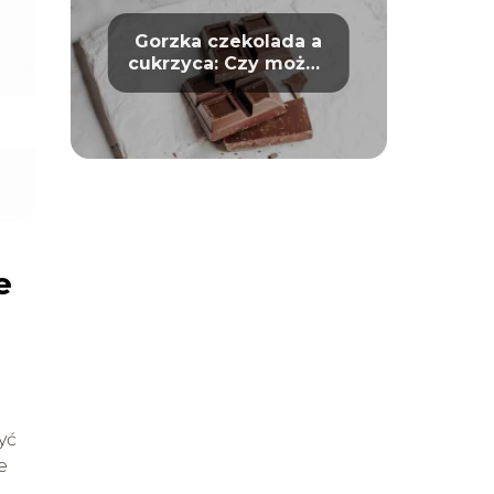
Gorzka czekolada a
cukrzyca: Czy można
bezpiecznie ją jeść?
e
yć
e