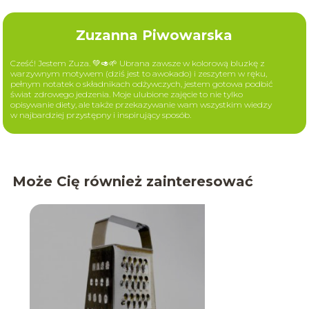
Zuzanna Piwowarska
Cześć! Jestem Zuza. 💚🥑🌱 Ubrana zawsze w kolorową bluzkę z
warzywnym motywem (dziś jest to awokado) i zeszytem w ręku,
pełnym notatek o składnikach odżywczych, jestem gotowa podbić
świat zdrowego jedzenia. Moje ulubione zajęcie to nie tylko
opisywanie diety, ale także przekazywanie wam wszystkim wiedzy
w najbardziej przystępny i inspirujący sposób.
Może Cię również zainteresować