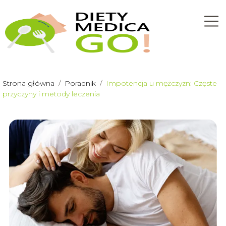
Strona główna
/
Poradnik
/
Impotencja u mężczyzn: Częste
przyczyny i metody leczenia