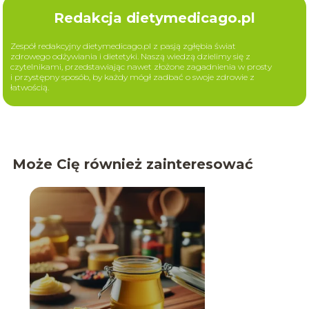
Redakcja dietymedicago.pl
Zespół redakcyjny dietymedicago.pl z pasją zgłębia świat
zdrowego odżywiania i dietetyki. Naszą wiedzą dzielimy się z
czytelnikami, przedstawiając nawet złożone zagadnienia w prosty
i przystępny sposób, by każdy mógł zadbać o swoje zdrowie z
łatwością.
Może Cię również zainteresować