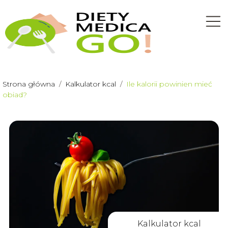
Strona główna
/
Kalkulator kcal
/
Ile kalorii powinien mieć
obiad?
Kalkulator kcal