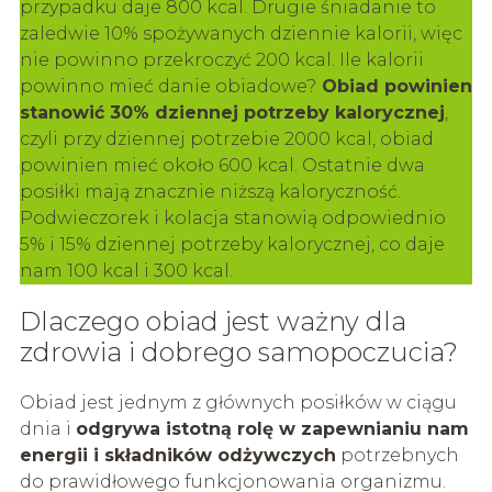
przypadku daje 800 kcal. Drugie śniadanie to
zaledwie 10% spożywanych dziennie kalorii, więc
nie powinno przekroczyć 200 kcal. Ile kalorii
powinno mieć danie obiadowe?
Obiad powinien
stanowić 30% dziennej potrzeby kalorycznej
,
czyli przy dziennej potrzebie 2000 kcal, obiad
powinien mieć około 600 kcal. Ostatnie dwa
posiłki mają znacznie niższą kaloryczność.
Podwieczorek i kolacja stanowią odpowiednio
5% i 15% dziennej potrzeby kalorycznej, co daje
nam 100 kcal i 300 kcal.
Dlaczego obiad jest ważny dla
zdrowia i dobrego samopoczucia?
Obiad jest jednym z głównych posiłków w ciągu
dnia i
odgrywa istotną rolę w zapewnianiu nam
energii i składników odżywczych
potrzebnych
do prawidłowego funkcjonowania organizmu.