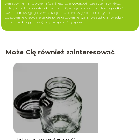
warzywnym motywem (dziś jest to awokado) i zeszytem w ręku,
pełnym notatek o składnikach odżywczych, jestem gotowa podbić
świat zdrowego jedzenia. Moje ulubione zajęcie to nie tylko
opisywanie diety, ale także przekazywanie wam wszystkim wiedzy
w najbardziej przystępny i inspirujący sposób.
Może Cię również zainteresować