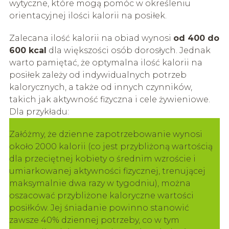
wytyczne, które mogą pomóc w określeniu
orientacyjnej ilości kalorii na posiłek.
Zalecana ilość kalorii na obiad wynosi
od 400 do
600 kcal
dla większości osób dorosłych. Jednak
warto pamiętać, że optymalna ilość kalorii na
posiłek zależy od indywidualnych potrzeb
kalorycznych, a także od innych czynników,
takich jak aktywność fizyczna i cele żywieniowe.
Dla przykładu:
Załóżmy, że dzienne zapotrzebowanie wynosi
około 2000 kalorii (co jest przybliżoną wartością
dla przeciętnej kobiety o średnim wzroście i
umiarkowanej aktywności fizycznej, trenującej
maksymalnie dwa razy w tygodniu), można
oszacować przybliżone kaloryczne wartości
posiłków. Jej śniadanie powinno stanowić
zawsze 40% dziennej potrzeby, co w tym