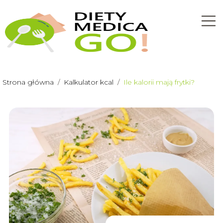
Strona główna
/
Kalkulator kcal
/
Ile kalorii mają frytki?