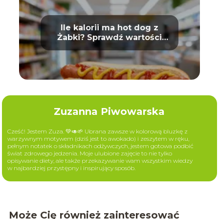
Ile kalorii ma hot dog z
Żabki? Sprawdź wartości
odżywcze
Zuzanna Piwowarska
Cześć! Jestem Zuza. 💚🥑🌱 Ubrana zawsze w kolorową bluzkę z
warzywnym motywem (dziś jest to awokado) i zeszytem w ręku,
pełnym notatek o składnikach odżywczych, jestem gotowa podbić
świat zdrowego jedzenia. Moje ulubione zajęcie to nie tylko
opisywanie diety, ale także przekazywanie wam wszystkim wiedzy
w najbardziej przystępny i inspirujący sposób.
Może Cię również zainteresować