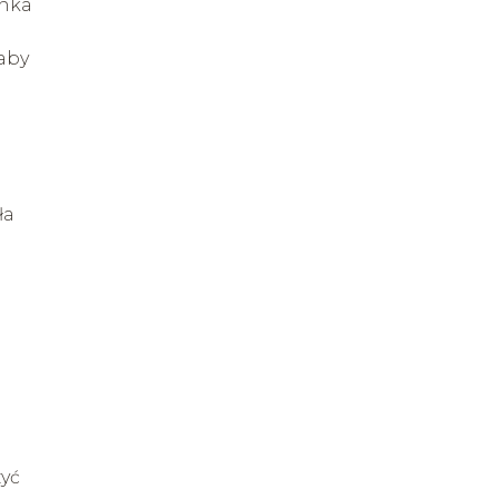
ynka
 aby
ła
zyć