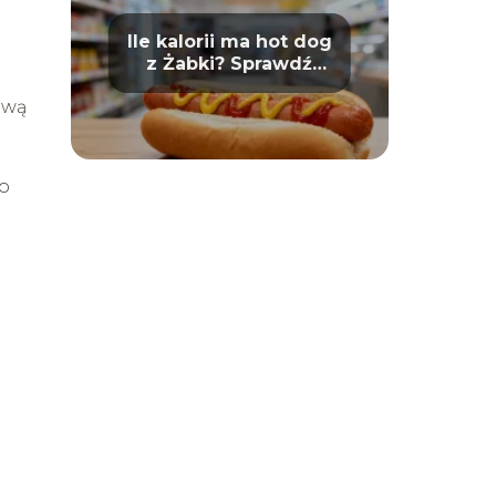
Ile kalorii ma hot dog
z Żabki? Sprawdź
wartości odżywcze
ową
go