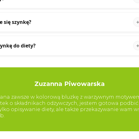
e się szynkę?
ynkę do diety?
Zuzanna Piwowarska
brana zawsze w kolorową bluzkę z warzywnym motywem (
tek o składnikach odżywczych, jestem gotowa podbić 
tylko opisywanie diety, ale także przekazywanie wam w
b.