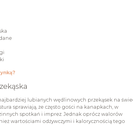
ska
 dane
gi
ki
zynką?
rzekąska
 najbardziej lubianych wędlinowych przekąsek na świec
stura sprawiają, że często gości na kanapkach, w
dzinnych spotkań i imprez. Jednak oprócz walorów
nież wartościami odżywczymi i kalorycznością tego