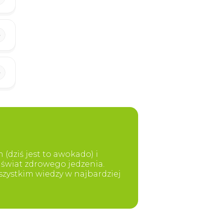
dziś jest to awokado) i
świat zdrowego jedzenia.
szystkim wiedzy w najbardziej