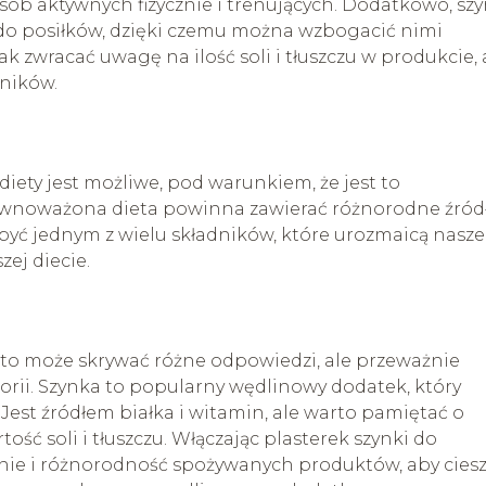
ób aktywnych fizycznie i trenujących. Dodatkowo, sz
o posiłków, dzięki czemu można wzbogacić nimi
nak zwracać uwagę na ilość soli i tłuszczu w produkcie,
ników.
diety jest możliwe, pod warunkiem, że jest to
noważona dieta powinna zawierać różnorodne źród
 być jednym z wielu składników, które urozmaicą nasze
ej diecie.
ie to może skrywać różne odpowiedzi, ale przeważnie
lorii. Szynka to popularny wędlinowy dodatek, który
Jest źródłem białka i witamin, ale warto pamiętać o
ć soli i tłuszczu. Włączając plasterek szynki do
nie i różnorodność spożywanych produktów, aby cies