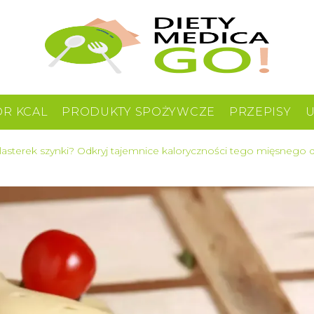
OR KCAL
PRODUKTY SPOŻYWCZE
PRZEPISY
 plasterek szynki? Odkryj tajemnice kaloryczności tego mięsnego