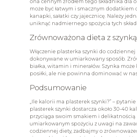
ona cennym źródłem tego składnika dla os
może być łatwym i smacznym dodatkiem d
kanapki, sałatki czy jajecznicę. Należy jed
uniknąć nadmiernego spożycia tych skład
Zrównoważona dieta z szynką
Włączenie plasterka szynki do codziennej 
dokonywane w umiarkowany sposób. Zrów
białka, witamin i minerałów. Szynka może
posiłki, ale nie powinna dominować w nasz
Podsumowanie
„Ile kalorii ma plasterek szynki?” – pytan
plasterek szynki dostarcza około 30-40 ka
przyciąga swoim smakiem i delikatnością. 
umiarkowanym spożyciu z uwagi na zawartoś
codziennej diety, zadbajmy o zrównoważe