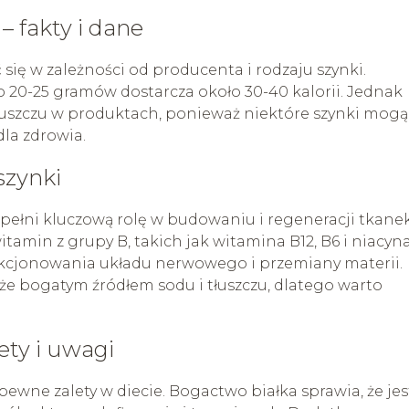
– fakty i dane
się w zależności od producenta i rodzaju szynki.
o 20-25 gramów dostarcza około 30-40 kalorii. Jednak
tłuszczu w produktach, ponieważ niektóre szynki mogą
dla zdrowia.
szynki
re pełni kluczową rolę w budowaniu i regeneracji tkane
tamin z grupy B, takich jak witamina B12, B6 i niacyna
kcjonowania układu nerwowego i przemiany materii.
kże bogatym źródłem sodu i tłuszczu, dlatego warto
lety i uwagi
wne zalety w diecie. Bogactwo białka sprawia, że jes