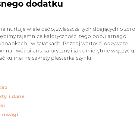
ęsnego dodatku
anie nurtuje wiele osób, zwłaszcza tych dbających o zdr
 zgłębimy tajemnice kaloryczności tego popularnego
kanapkach i w sałatkach. Poznaj wartości odżywcze
on na Twój bilans kaloryczny i jak umiejętnie włączyć 
ać kulinarne sekrety plasterka szynki!
ska
kty i dane
ki
 i uwagi