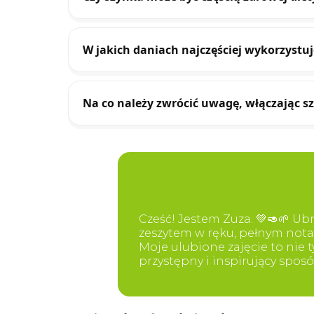
W jakich daniach najczęściej wykorzystuj
Na co należy zwrócić uwagę, włączając sz
Cześć! Jestem Zuza. 💚🥑🌱 U
zeszytem w ręku, pełnym nota
Moje ulubione zajęcie to nie 
przystępny i inspirujący sposó