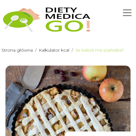
Strona główna
/
Kalkulator kcal
/
Ile kalorii ma szarlotka?