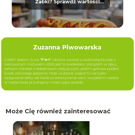
Żabki? Sprawdź wartości
odżywcze
Zuzanna Piwowarska
Cześć! Jestem Zuza. 💚🥑🌱 Ubrana zawsze w kolorową bluzkę z
warzywnym motywem (dziś jest to awokado) i zeszytem w ręku,
pełnym notatek o składnikach odżywczych, jestem gotowa podbić
świat zdrowego jedzenia. Moje ulubione zajęcie to nie tylko
opisywanie diety, ale także przekazywanie wam wszystkim wiedzy
w najbardziej przystępny i inspirujący sposób.
Może Cię również zainteresować