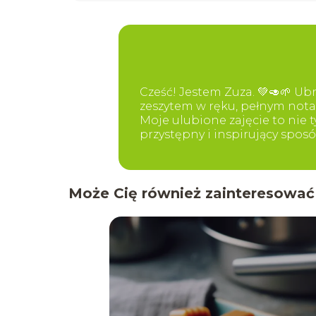
Cześć! Jestem Zuza. 💚🥑🌱 U
zeszytem w ręku, pełnym nota
Moje ulubione zajęcie to nie 
przystępny i inspirujący sposó
Może Cię również zainteresować