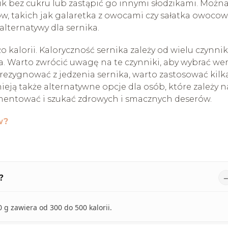
k bez cukru lub zastąpić go innymi słodzikami. Możn
, takich jak galaretka z owocami czy sałatka owocow
alternatywy dla sernika.
żo kalorii. Kaloryczność sernika zależy od wielu czynni
ka. Warto zwrócić uwagę na te czynniki, aby wybrać wer
z rezygnować z jedzenia sernika, warto zastosować kilk
tnieją także alternatywne opcje dla osób, które zależy n
ymentować i szukać zdrowych i smacznych deserów.
w?
?
 g zawiera od 300 do 500 kalorii.