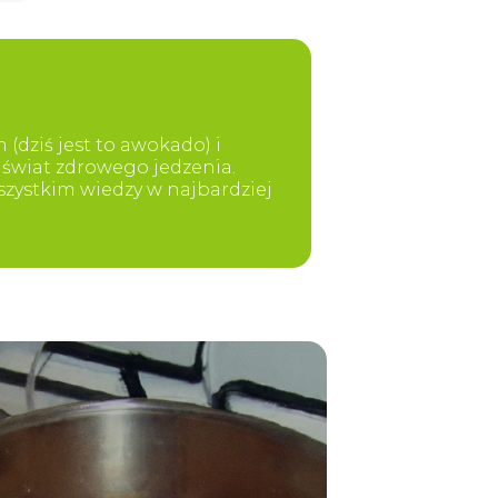
dziś jest to awokado) i
świat zdrowego jedzenia.
szystkim wiedzy w najbardziej