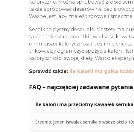
kaloryczne. Można spróbować zrobić serni
także spróbować deserów na bazie owoców
Ważne jest, aby znaleźć zdrowe i smaczne 
Sernik to pyszny deser, ale niestety ma du
takich jak skład, dodatki i wielkość kawał
o mniejszej kaloryczności. Jeśli nie chces
trików, aby ograniczyć spożycie kalorii. Is
kaloryczności swojej diety. Warto eksper
Sprawdź także:
Ile kalorii ma gałka lodó
FAQ – najczęściej zadawane pytania
Ile kalorii ma przeciętny kawałek sernika
Średnio, jeden kawałek sernika o wadze około 100