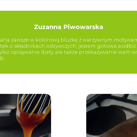
Zuzanna Piwowarska
brana zawsze w kolorową bluzkę z warzywnym motywem (
tek o składnikach odżywczych, jestem gotowa podbić 
tylko opisywanie diety, ale także przekazywanie wam w
b.