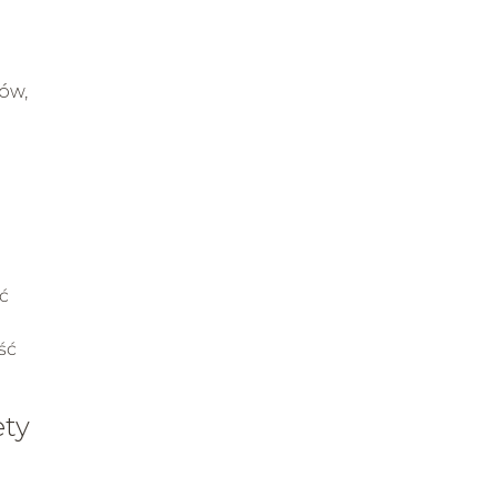
ów,
ć
ść
ety