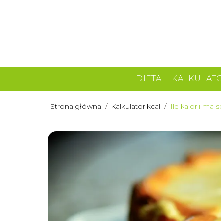
DIETA
KALKULAT
Strona główna
/
Kalkulator kcal
/
Ile kalorii ma s