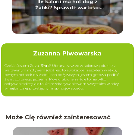
Ile kalorii ma hot dog z
Żabki? Sprawdź wartości
odżywcze
Zuzanna Piwowarska
Cześć! Jestem Zuza. 💚🥑🌱 Ubrana zawsze w kolorową bluzkę z
warzywnym motywem (dziś jest to awokado) i zeszytem w ręku,
pełnym notatek o składnikach odżywczych, jestem gotowa podbić
świat zdrowego jedzenia. Moje ulubione zajęcie to nie tylko
opisywanie diety, ale także przekazywanie wam wszystkim wiedzy
w najbardziej przystępny i inspirujący sposób.
Może Cię również zainteresować