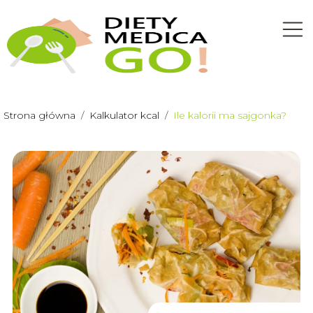
Strona główna
/
Kalkulator kcal
/
Ile kalorii ma sajgonka?