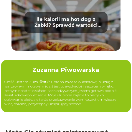
Ile kalorii ma hot dog z
Żabki? Sprawdź wartości
odżywcze
Zuzanna Piwowarska
Cześć! Jestem Zuza. 💚🥑🌱 Ubrana zawsze w kolorową bluzkę z
warzywnym motywem (dziś jest to awokado) i zeszytem w ręku,
pełnym notatek o składnikach odżywczych, jestem gotowa podbić
świat zdrowego jedzenia. Moje ulubione zajęcie to nie tylko
opisywanie diety, ale także przekazywanie wam wszystkim wiedzy
w najbardziej przystępny i inspirujący sposób.