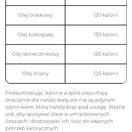
Olej oliwkowy
120 kalorii
Olej kokosowy
130 kalorii
Olej słonecznikowy
120 kalorii
Olej lniany
120 kalorii
Podsumowując, kalorie w łyżce oleju mają
znaczenie dla naszej diety, ale nie są jedynym
czynnikiem, który należy brać pod uwagę. Ważne
jest, aby spożywać oleje w umiarkowanych
ilościach i dostosować ich ilość do własnych
potrzeb kalorycznych.