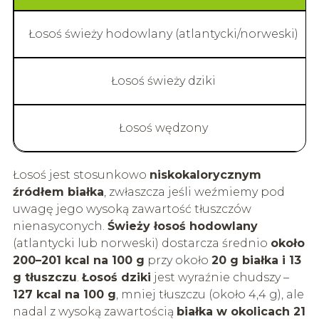
Łosoś świeży hodowlany (atlantycki/norweski)
Łosoś świeży dziki
Łosoś wędzony
Łosoś jest stosunkowo
niskokalorycznym
źródłem białka
, zwłaszcza jeśli weźmiemy pod
uwagę jego wysoką zawartość tłuszczów
nienasyconych.
Świeży łosoś hodowlany
(atlantycki lub norweski) dostarcza średnio
około
200–201 kcal na 100 g
przy około
20 g białka i 13
g tłuszczu
.
Łosoś dziki
jest wyraźnie chudszy –
127 kcal na 100 g
, mniej tłuszczu (około 4,4 g), ale
nadal z wysoką zawartością
białka w okolicach 21