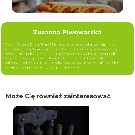
Zuzanna Piwowarska
Cześć! Jestem Zuza. 💚🥑🌱 Ubrana zawsze w kolorową bluzkę z
warzywnym motywem (dziś jest to awokado) i zeszytem w ręku,
pełnym notatek o składnikach odżywczych, jestem gotowa podbić
świat zdrowego jedzenia. Moje ulubione zajęcie to nie tylko
opisywanie diety, ale także przekazywanie wam wszystkim wiedzy
w najbardziej przystępny i inspirujący sposób.
Może Cię również zainteresować