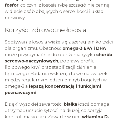
fosfor
, co czyni z łososia rybę szczególnie cenną
w diecie osób dbających o serce, kości i układ
nerwowy.
Korzyści zdrowotne łososia
Spożywanie łososia wiąże się z szeregiem korzyści
dla organizmu. Obecność
omega‑3 EPA i DHA
może przyczyniać się do obniżenia ryzyka
chorób
sercowo‑naczyniowych
, poprawy profilu
lipidowego krwi oraz stabilizacji ciśnienia
tętniczego. Badania wskazują także na związek
między regularnym jedzeniem ryb bogatych w
omega‑3 a
lepszą koncentracją i funkcjami
poznawczymi
.
Dzięki wysokiej zawartości
białka
łosoś pomaga
utrzymać uczucie sytości na dłużej, co sprzyja
kontroli masy ciała. Zawarte w nim
witamina D,