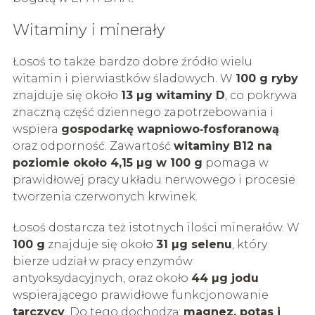
Witaminy i minerały
Łosoś to także bardzo dobre źródło wielu
witamin i pierwiastków śladowych. W
100 g ryby
znajduje się około
13 µg witaminy D
, co pokrywa
znaczną część dziennego zapotrzebowania i
wspiera
gospodarkę wapniowo‑fosforanową
oraz odporność. Zawartość
witaminy B12 na
poziomie około 4,15 µg w 100 g
pomaga w
prawidłowej pracy układu nerwowego i procesie
tworzenia czerwonych krwinek.
Łosoś dostarcza też istotnych ilości minerałów. W
100 g
znajduje się około
31 µg selenu
, który
bierze udział w pracy enzymów
antyoksydacyjnych, oraz około
44 µg jodu
wspierającego prawidłowe funkcjonowanie
tarczycy
. Do tego dochodzą:
magnez, potas i