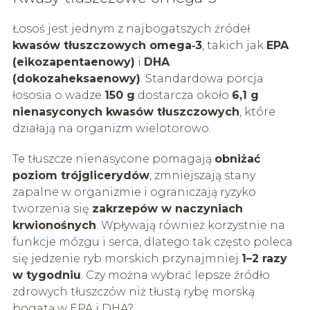
Łosoś jest jednym z najbogatszych źródeł
kwasów tłuszczowych omega‑3
, takich jak
EPA
(eikozapentaenowy)
i
DHA
(dokozaheksaenowy)
. Standardowa porcja
łososia o wadze
150 g
dostarcza około
6,1 g
nienasyconych kwasów tłuszczowych
, które
działają na organizm wielotorowo.
Te tłuszcze nienasycone pomagają
obniżać
poziom trójglicerydów
, zmniejszają stany
zapalne w organizmie i ograniczają ryzyko
tworzenia się
zakrzepów w naczyniach
krwionośnych
. Wpływają również korzystnie na
funkcje mózgu i serca, dlatego tak często poleca
się jedzenie ryb morskich przynajmniej
1–2 razy
w tygodniu
. Czy można wybrać lepsze źródło
zdrowych tłuszczów niż tłustą rybę morską
bogatą w EPA i DHA?