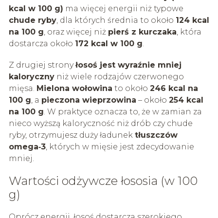
kcal w 100 g)
ma więcej energii niż typowe
chude ryby
, dla których średnia to około
124 kcal
na 100 g
, oraz więcej niż
pierś z kurczaka
, która
dostarcza około
172 kcal w 100 g
.
Z drugiej strony
łosoś jest wyraźnie mniej
kaloryczny
niż wiele rodzajów czerwonego
mięsa.
Mielona wołowina
to około
246 kcal na
100 g
, a
pieczona wieprzowina
– około
254 kcal
na 100 g
. W praktyce oznacza to, że w zamian za
nieco wyższą kaloryczność niż drób czy chude
ryby, otrzymujesz duży ładunek
tłuszczów
omega‑3
, których w mięsie jest zdecydowanie
mniej.
Wartości odżywcze łososia (w 100
g)
Oprócz energii, łosoś dostarcza szerokiego