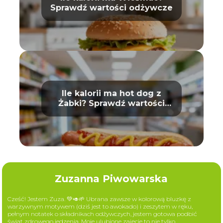
Sprawdź wartości odżywcze
Ile kalorii ma hot dog z
Żabki? Sprawdź wartości
odżywcze
Zuzanna Piwowarska
Cześć! Jestem Zuza. 💚🥑🌱 Ubrana zawsze w kolorową bluzkę z
warzywnym motywem (dziś jest to awokado) i zeszytem w ręku,
pełnym notatek o składnikach odżywczych, jestem gotowa podbić
świat zdrowego jedzenia. Moje ulubione zajęcie to nie tylko