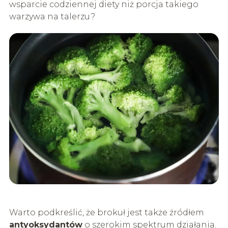
wsparcie codziennej diety niż porcja takiego
warzywa na talerzu?
Warto podkreślić, że brokuł jest także źródłem
antyoksydantów
o szerokim spektrum działania.