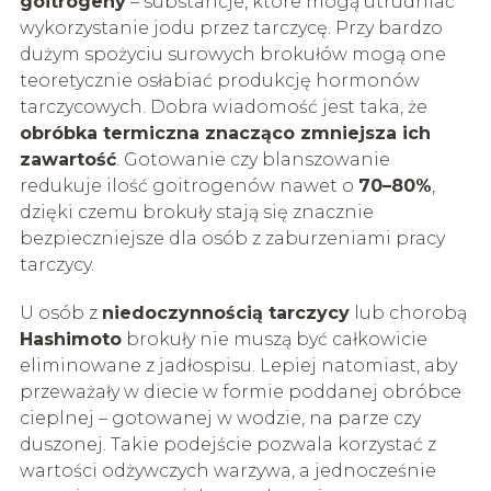
goitrogeny
– substancje, które mogą utrudniać
wykorzystanie jodu przez tarczycę. Przy bardzo
dużym spożyciu surowych brokułów mogą one
teoretycznie osłabiać produkcję hormonów
tarczycowych. Dobra wiadomość jest taka, że
obróbka termiczna znacząco zmniejsza ich
zawartość
. Gotowanie czy blanszowanie
redukuje ilość goitrogenów nawet o
70–80%
,
dzięki czemu brokuły stają się znacznie
bezpieczniejsze dla osób z zaburzeniami pracy
tarczycy.
U osób z
niedoczynnością tarczycy
lub chorobą
Hashimoto
brokuły nie muszą być całkowicie
eliminowane z jadłospisu. Lepiej natomiast, aby
przeważały w diecie w formie poddanej obróbce
cieplnej – gotowanej w wodzie, na parze czy
duszonej. Takie podejście pozwala korzystać z
wartości odżywczych warzywa, a jednocześnie