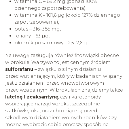
witamina C – 89,2 mg (ponad 100%
dziennego zapotrzebowania),
witamina K – 101,6 µg (około 127% dziennego
zapotrzebowania),
potas – 316–385 mg,
foliany – 63 µg,
błonnik pokarmowy – 2,5–2,6 g.
Na uwagę zasługują również fitozwiązki obecne
w brokule. Warzywo to jest cennym źródłem
sulforafanu
– związku o silnym działaniu
przeciwutleniającym, który w badaniach wiązany
jest z działaniem przeciwnowotworowym i
przeciwzapalnym. W brokułach znajdziemy także
luteinę i zeaksantynę
, czyli karotenoidy
wspierające narząd wzroku, szczególnie
siatkówkę oka, oraz chroniące ją przed
szkodliwym działaniem wolnych rodników. Czy
można wyobrazić sobie prostszy sposób na