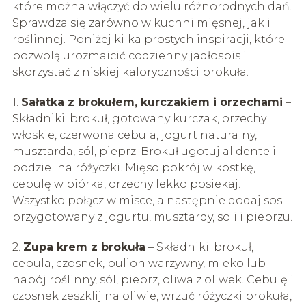
które można włączyć do wielu różnorodnych dań.
Sprawdza się zarówno w kuchni mięsnej, jak i
roślinnej. Poniżej kilka prostych inspiracji, które
pozwolą urozmaicić codzienny jadłospis i
skorzystać z niskiej kaloryczności brokuła.
1.
Sałatka z brokułem, kurczakiem i orzechami
–
Składniki: brokuł, gotowany kurczak, orzechy
włoskie, czerwona cebula, jogurt naturalny,
musztarda, sól, pieprz. Brokuł ugotuj al dente i
podziel na różyczki. Mięso pokrój w kostkę,
cebulę w piórka, orzechy lekko posiekaj.
Wszystko połącz w misce, a następnie dodaj sos
przygotowany z jogurtu, musztardy, soli i pieprzu.
2.
Zupa krem z brokuła
– Składniki: brokuł,
cebula, czosnek, bulion warzywny, mleko lub
napój roślinny, sól, pieprz, oliwa z oliwek. Cebulę i
czosnek zeszklij na oliwie, wrzuć różyczki brokuła,