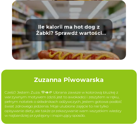
Ile kalorii ma hot dog z
Żabki? Sprawdź wartości
odżywcze
Zuzanna Piwowarska
Cześć! Jestem Zuza. 💚🥑🌱 Ubrana zawsze w kolorową bluzkę z
warzywnym motywem (dziś jest to awokado) i zeszytem w ręku,
pełnym notatek o składnikach odżywczych, jestem gotowa podbić
świat zdrowego jedzenia. Moje ulubione zajęcie to nie tylko
opisywanie diety, ale także przekazywanie wam wszystkim wiedzy
w najbardziej przystępny i inspirujący sposób.