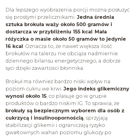
Dla lepszego wyobrażenia porcji można posłużyć
się prostymi przelicznikami.
Jedna średnia
sztuka brokuła waży około 500 gramów i
dostarcza w przybliżeniu 155 kcal
.
Mała
różyczka o masie około 50 gramów to jedynie
16 kcal
. Oznacza to, że nawet większa ilość
brokułów na talerzu nie obciąża nadmiernie
dziennego bilansu energetycznego, a dobrze
syci dzięki zawartości błonnika.
Brokuł ma również bardzo niski wpływ na
poziom cukru we krwi.
Jego indeks glikemiczny
wynosi około 15
, co plasuje go w grupie
produktów o bardzo niskim IG. To sprawia, że
brokuły są bezpiecznym wyborem dla osób z
cukrzycą i insulinoopornością
, sprzyjają
stabilizacji glikemii i ograniczają ryzyko
gwałtownych wahań poziomu glukozy po