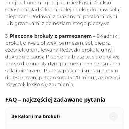
zalej bulionem i gotuj do miękkości. Zmiksuj
całość na gładki krem, dolej mleko, dopraw solą i
pieprzem. Podawaj z prażonymi pestkami dyni
lub grzankami z pełnoziarnistego pieczywa.
3.
Pieczone brokuły z parmezanem
– Składniki:
brokuł, oliwa z oliwek, parmezan, sól, pieprz,
czosnek granulowany. Różyczki brokuła umyj i
dokładnie osusz. Przełóż na blaszkę, skrop oliwą,
posyp drobno startym parmezanem, czosnkiem,
solą i pieprzem. Piecz w piekarniku nagrzanym
do 180 stopni przez około 15–20 minut, aż brzegi
różyczek lekko się zrumienią.
FAQ – najczęściej zadawane pytania
Ile kalorii ma brokuł?