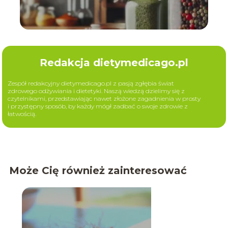
Redakcja dietymedicago.pl
Zespół redakcyjny dietymedicago.pl z pasją zgłębia świat
zdrowego odżywiania i dietetyki. Naszą wiedzą dzielimy się z
czytelnikami, przedstawiając nawet złożone zagadnienia w prosty
i przystępny sposób, by każdy mógł zadbać o swoje zdrowie z
łatwością.
Może Cię również zainteresować