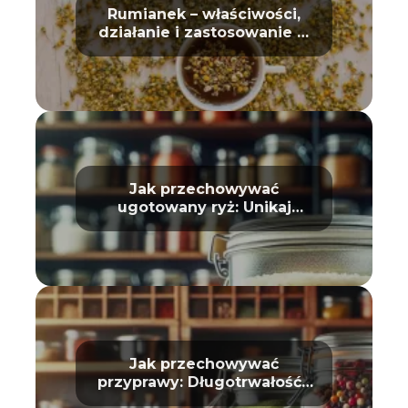
Rumianek – właściwości,
działanie i zastosowanie w
domu oraz kosmetyce
Jak przechowywać
ugotowany ryż: Unikaj
zepsucia
Jak przechowywać
przyprawy: Długotrwałość i
aromat